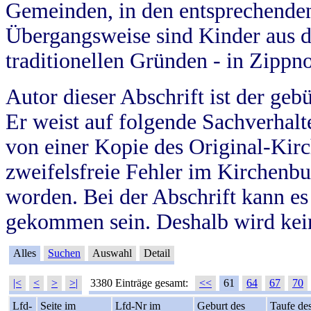
Gemeinden, in den entsprechende
Übergangsweise sind Kinder aus 
traditionellen Gründen - in Zippn
Autor dieser Abschrift ist der geb
Er weist auf folgende Sachverhalte
von einer Kopie des Original-Kirc
zweifelsfreie Fehler im Kirchenbuc
worden. Bei der Abschrift kann e
gekommen sein. Deshalb wird kein
Alles
Suchen
Auswahl
Detail
|<
<
>
>|
3380 Einträge gesamt:
<<
61
64
67
70
Lfd-
Seite im
Lfd-Nr im
Geburt des
Taufe de