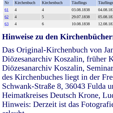
Nr
Kirchenbuch
Kirchenbuch
Täuflings
Täufling
61
4
4
03.08.1838
04.08.18
62
4
5
29.07.1838
05.08.18
63
4
6
10.08.1838
12.08.18
Hinweise zu den Kirchenbücher
Das Original-Kirchenbuch von Jan
Diözesanarchiv Koszalin, früher Kö
Diözesanarchiv Koszalin, Seminar
des Kirchenbuches liegt in der Fr
Schwank-Straße 8, 36043 Fulda u
Heimatkreises Deutsch Krone, Lu
Hinweis: Derzeit ist das Fotograf