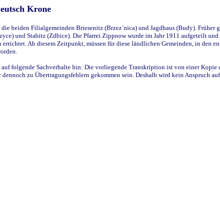
Deutsch Krone
ie beiden Filialgemeinden Briesenitz (Brzez`nica) und Jagdhaus (Budy). Früher g
yce) und Stabitz (Zdbice). Die Pfarrei Zippnow wurde im Jahr 1911 aufgeteilt und e
en errichtet. Ab diesem Zeitpunkt, müssen für diese ländlichen Gemeinden, in den
worden.
 auf folgende Sachverhalte hin: Die vorliegende Transkription ist von einer Kopie 
aber dennoch zu Übertragungsfehlern gekommen sein. Deshalb wird kein Anspruch auf 