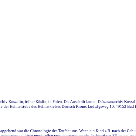
iv Koszalin, früher Köslin, in Polen. Die Anschrift lautet: Diözesanarchiv Koszal
v der Heimatstube des Heimatkreises Deutsch Krone, Ludwigsweg 10, 49152 Bad Ess
ggebend war die Chronologie des Taufdatums. Wenn ein Kind z.B. nach der Geburt 
rchenpersonal nicht unmittelbar vorgenommen wurde. In derartigen Fällen hat man d