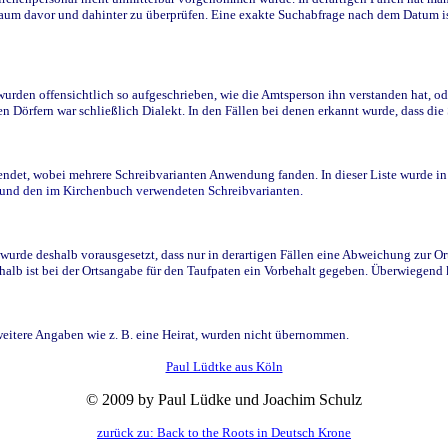
raum davor und dahinter zu überprüfen. Eine exakte Suchabfrage nach dem Datum i
den offensichtlich so aufgeschrieben, wie die Amtsperson ihn verstanden hat, ode
n Dörfern war schließlich Dialekt. In den Fällen bei denen erkannt wurde, dass di
t, wobei mehrere Schreibvarianten Anwendung fanden. In dieser Liste wurde in de
n und den im Kirchenbuch verwendeten Schreibvarianten.
wurde deshalb vorausgesetzt, dass nur in derartigen Fällen eine Abweichung zur O
eshalb ist bei der Ortsangabe für den Taufpaten ein Vorbehalt gegeben. Überwiegen
weitere Angaben wie z. B. eine Heirat, wurden nicht übernommen.
Paul Lüdtke aus Köln
© 2009 by Paul Lüdke und Joachim Schulz
zurück zu: Back to the Roots in Deutsch Krone