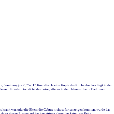
in, Seminarryjna 2, 75-817 Koszalin. Je eine Kopie des Kirchenbuches liegt in der
en. Hinweis: Derzeit ist das Fotografieren in der Heimatstube in Bad Essen
krank war, oder die Eltern die Geburt nicht sofort anzeigen konnten, wurde das
ann diesen Eintrag auf der derzeitigen aktuellen Seite - am Ende -