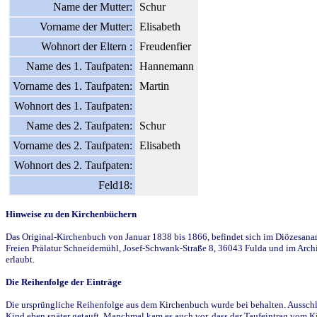
Name der Mutter:
Schur
Vorname der Mutter:
Elisabeth
Wohnort der Eltern :
Freudenfier
Name des 1. Taufpaten:
Hannemann
Vorname des 1. Taufpaten:
Martin
Wohnort des 1. Taufpaten:
Name des 2. Taufpaten:
Schur
Vorname des 2. Taufpaten:
Elisabeth
Wohnort des 2. Taufpaten:
Feld18:
Hinweise zu den Kirchenbüchern
Das Original-Kirchenbuch von Januar 1838 bis 1866, befindet sich im Diözesanarch
Freien Prälatur Schneidemühl, Josef-Schwank-Straße 8, 36043 Fulda und im Archi
erlaubt.
Die Reihenfolge der Einträge
Die ursprüngliche Reihenfolge aus dem Kirchenbuch wurde bei behalten. Ausschla
Kind eben später getauft. Manchmal kam es auch vor, dass der Taufeintrag vom Ki