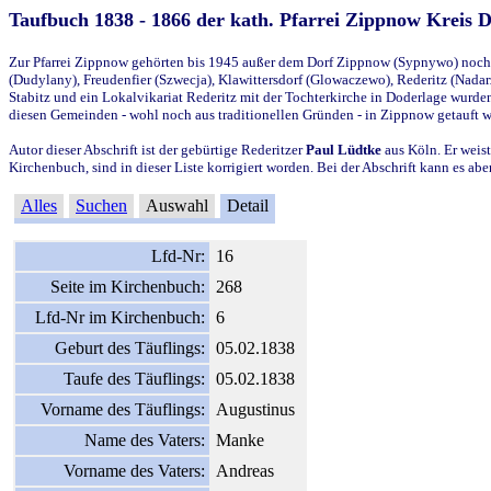
Taufbuch 1838 - 1866 der kath. Pfarrei Zippnow Kreis 
Zur Pfarrei Zippnow gehörten bis 1945 außer dem Dorf Zippnow (Sypnywo) noch d
(Dudylany), Freudenfier (Szwecja), Klawittersdorf (Glowaczewo), Rederitz (Nadarz
Stabitz und ein Lokalvikariat Rederitz mit der Tochterkirche in Doderlage wurd
diesen Gemeinden - wohl noch aus traditionellen Gründen - in Zippnow getauft 
Autor dieser Abschrift ist der gebürtige Rederitzer
Paul Lüdtke
aus Köln. Er weist
Kirchenbuch, sind in dieser Liste korrigiert worden. Bei der Abschrift kann es 
Alles
Suchen
Auswahl
Detail
Lfd-Nr:
16
Seite im Kirchenbuch:
268
Lfd-Nr im Kirchenbuch:
6
Geburt des Täuflings:
05.02.1838
Taufe des Täuflings:
05.02.1838
Vorname des Täuflings:
Augustinus
Name des Vaters:
Manke
Vorname des Vaters:
Andreas