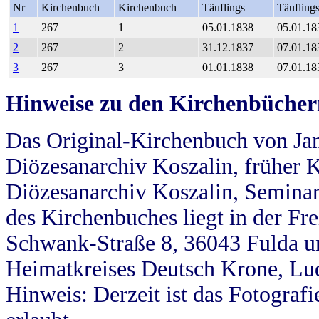
Nr
Kirchenbuch
Kirchenbuch
Täuflings
Täufling
1
267
1
05.01.1838
05.01.18
2
267
2
31.12.1837
07.01.18
3
267
3
01.01.1838
07.01.18
Hinweise zu den Kirchenbücher
Das Original-Kirchenbuch von Jan
Diözesanarchiv Koszalin, früher Kö
Diözesanarchiv Koszalin, Seminar
des Kirchenbuches liegt in der Fr
Schwank-Straße 8, 36043 Fulda u
Heimatkreises Deutsch Krone, Lu
Hinweis: Derzeit ist das Fotograf