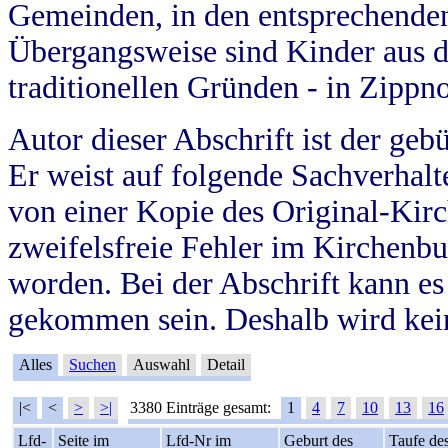
Gemeinden, in den entsprechende
Übergangsweise sind Kinder aus 
traditionellen Gründen - in Zippn
Autor dieser Abschrift ist der geb
Er weist auf folgende Sachverhalte
von einer Kopie des Original-Kirc
zweifelsfreie Fehler im Kirchenbuc
worden. Bei der Abschrift kann e
gekommen sein. Deshalb wird kein
Alles
Suchen
Auswahl
Detail
|<
<
>
>|
3380 Einträge gesamt:
1
4
7
10
13
16
Lfd-
Seite im
Lfd-Nr im
Geburt des
Taufe de