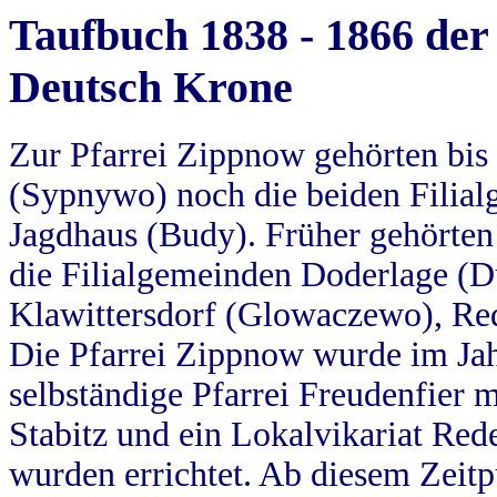
Taufbuch 1838 - 1866 der
Deutsch Krone
Zur Pfarrei Zippnow gehörten bi
(Sypnywo) noch die beiden Filial
Jagdhaus (Budy). Früher gehörten 
die Filialgemeinden Doderlage (D
Klawittersdorf (Glowaczewo), Red
Die Pfarrei Zippnow wurde im Jah
selbständige Pfarrei Freudenfier m
Stabitz und ein Lokalvikariat Red
wurden errichtet. Ab diesem Zeitp