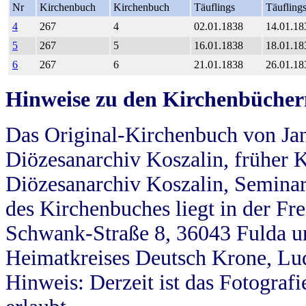
Nr
Kirchenbuch
Kirchenbuch
Täuflings
Täufling
4
267
4
02.01.1838
14.01.18
5
267
5
16.01.1838
18.01.18
6
267
6
21.01.1838
26.01.18
Hinweise zu den Kirchenbücher
Das Original-Kirchenbuch von Jan
Diözesanarchiv Koszalin, früher Kö
Diözesanarchiv Koszalin, Seminar
des Kirchenbuches liegt in der Fr
Schwank-Straße 8, 36043 Fulda u
Heimatkreises Deutsch Krone, Lu
Hinweis: Derzeit ist das Fotograf