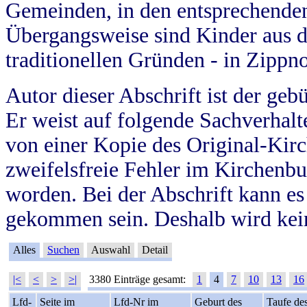
Gemeinden, in den entsprechende
Übergangsweise sind Kinder aus 
traditionellen Gründen - in Zippn
Autor dieser Abschrift ist der geb
Er weist auf folgende Sachverhalte
von einer Kopie des Original-Kirc
zweifelsfreie Fehler im Kirchenbuc
worden. Bei der Abschrift kann e
gekommen sein. Deshalb wird kein
Alles
Suchen
Auswahl
Detail
|<
<
>
>|
3380 Einträge gesamt:
1
4
7
10
13
16
Lfd-
Seite im
Lfd-Nr im
Geburt des
Taufe de