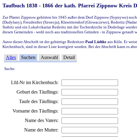
Taufbuch 1838 - 1866 der kath. Pfarrei Zippnow Kreis 
Zur Pfarrei Zippnow gehörten bis 1945 außer dem Dorf Zippnow (Sypnywo) noch d
(Dudylany), Freudenfier (Szwecja), Klawittersdorf (Glowaczewo), Rederitz (Nadarz
Stabitz und ein Lokalvikariat Rederitz mit der Tochterkirche in Doderlage wurd
diesen Gemeinden - wohl noch aus traditionellen Gründen - in Zippnow getauft 
Autor dieser Abschrift ist der gebürtige Rederitzer
Paul Lüdtke
aus Köln. Er weist
Kirchenbuch, sind in dieser Liste korrigiert worden. Bei der Abschrift kann es 
Alles
Suchen
Auswahl
Detail
Suche:
Lfd-Nr im Kirchenbuch:
Geburt des Täuflings:
Taufe des Täuflings:
Vorname des Täuflings:
Name des Vaters:
Name der Mutter: