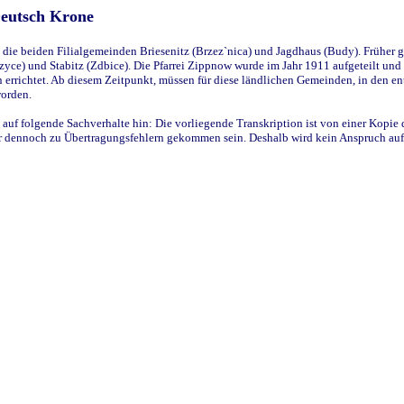
Deutsch Krone
ie beiden Filialgemeinden Briesenitz (Brzez`nica) und Jagdhaus (Budy). Früher g
yce) und Stabitz (Zdbice). Die Pfarrei Zippnow wurde im Jahr 1911 aufgeteilt und e
en errichtet. Ab diesem Zeitpunkt, müssen für diese ländlichen Gemeinden, in den
worden.
 auf folgende Sachverhalte hin: Die vorliegende Transkription ist von einer Kopie 
aber dennoch zu Übertragungsfehlern gekommen sein. Deshalb wird kein Anspruch auf 