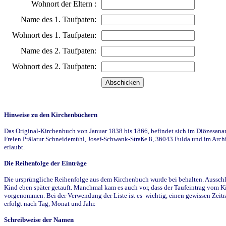
Wohnort der Eltern :
Name des 1. Taufpaten:
Wohnort des 1. Taufpaten:
Name des 2. Taufpaten:
Wohnort des 2. Taufpaten:
Hinweise zu den Kirchenbüchern
Das Original-Kirchenbuch von Januar 1838 bis 1866, befindet sich im Diözesanarch
Freien Prälatur Schneidemühl, Josef-Schwank-Straße 8, 36043 Fulda und im Archi
erlaubt.
Die Reihenfolge der Einträge
Die ursprüngliche Reihenfolge aus dem Kirchenbuch wurde bei behalten. Ausschla
Kind eben später getauft. Manchmal kam es auch vor, dass der Taufeintrag vom Ki
vorgenommen. Bei der Verwendung der Liste ist es wichtig, einen gewissen Zeit
erfolgt nach Tag, Monat und Jahr.
Schreibweise der Namen