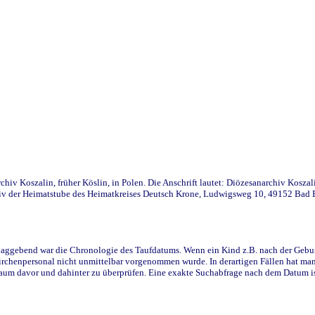
iv Koszalin, früher Köslin, in Polen. Die Anschrift lautet: Diözesanarchiv Koszal
v der Heimatstube des Heimatkreises Deutsch Krone, Ludwigsweg 10, 49152 Bad Ess
ggebend war die Chronologie des Taufdatums. Wenn ein Kind z.B. nach der Geburt 
rchenpersonal nicht unmittelbar vorgenommen wurde. In derartigen Fällen hat man d
raum davor und dahinter zu überprüfen. Eine exakte Suchabfrage nach dem Datum i