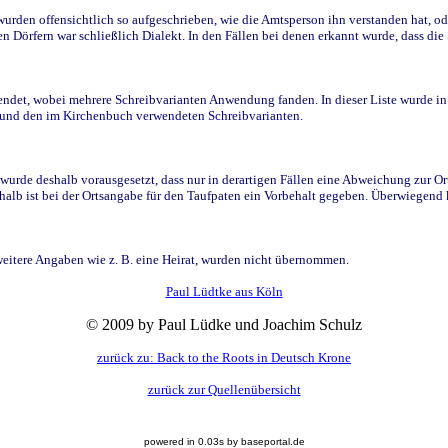
den offensichtlich so aufgeschrieben, wie die Amtsperson ihn verstanden hat, ode
n Dörfern war schließlich Dialekt. In den Fällen bei denen erkannt wurde, dass di
t, wobei mehrere Schreibvarianten Anwendung fanden. In dieser Liste wurde in de
n und den im Kirchenbuch verwendeten Schreibvarianten.
wurde deshalb vorausgesetzt, dass nur in derartigen Fällen eine Abweichung zur O
eshalb ist bei der Ortsangabe für den Taufpaten ein Vorbehalt gegeben. Überwiegen
weitere Angaben wie z. B. eine Heirat, wurden nicht übernommen.
Paul Lüdtke aus Köln
© 2009 by Paul Lüdke und Joachim Schulz
zurück zu: Back to the Roots in Deutsch Krone
zurück zur Quellenübersicht
powered in 0.03s by baseportal.de