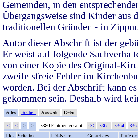
Gemeinden, in den entsprechende
Übergangsweise sind Kinder aus 
traditionellen Gründen - in Zippn
Autor dieser Abschrift ist der geb
Er weist auf folgende Sachverhalte
von einer Kopie des Original-Kirc
zweifelsfreie Fehler im Kirchenbuc
worden. Bei der Abschrift kann e
gekommen sein. Deshalb wird kein
Alles
Suchen
Auswahl
Detail
|<
<
>
>|
3380 Einträge gesamt:
<<
3361
3364
336
Lfd-
Seite im
Lfd-Nr im
Geburt des
Taufe de