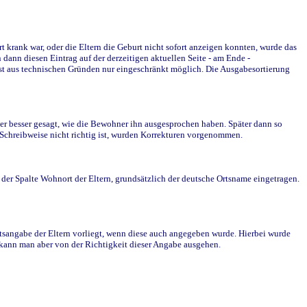
krank war, oder die Eltern die Geburt nicht sofort anzeigen konnten, wurde das
ann diesen Eintrag auf der derzeitigen aktuellen Seite - am Ende -
st aus technischen Gründen nur eingeschränkt möglich. Die Ausgabesortierung
r besser gesagt, wie die Bewohner ihn ausgesprochen haben. Später dann so
e Schreibweise nicht richtig ist, wurden Korrekturen vorgenommen.
r Spalte Wohnort der Eltern, grundsätzlich der deutsche Ortsname eingetragen.
rtsangabe der Eltern vorliegt, wenn diese auch angegeben wurde. Hierbei wurde
d kann man aber von der Richtigkeit dieser Angabe ausgehen.