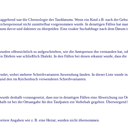
ggebend war die Chronologie des Taufdatums. Wenn ein Kind z.B. nach der Geburt 
rchenpersonal nicht unmittelbar vorgenommen wurde. In derartigen Fällen hat man d
raum davor und dahinter zu überprüfen. Eine exakte Suchabfrage nach dem Datum i
den offensichtlich so aufgeschrieben, wie die Amtsperson ihn verstanden hat, ode
n Dörfern war schließlich Dialekt. In den Fällen bei denen erkannt wurde, dass di
t, wobei mehrere Schreibvarianten Anwendung fanden. In dieser Liste wurde in de
n und den im Kirchenbuch verwendeten Schreibvarianten.
wurde deshalb vorausgesetzt, dass nur in derartigen Fällen eine Abweichung zur O
eshalb ist bei der Ortsangabe für den Taufpaten ein Vorbehalt gegeben. Überwiegen
weitere Angaben wie z. B. eine Heirat, wurden nicht übernommen.