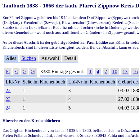
Taufbuch 1838 - 1866 der kath. Pfarrei Zippnow Kreis 
Zur Pfarrei Zippnow gehörten bis 1945 außer dem Dorf Zippnow (Sypnywo) noch d
(Dudylany), Freudenfier (Szwecja), Klawittersdorf (Glowaczewo), Rederitz (Nadarz
Stabitz und ein Lokalvikariat Rederitz mit der Tochterkirche in Doderlage wurd
diesen Gemeinden - wohl noch aus traditionellen Gründen - in Zippnow getauft 
Autor dieser Abschrift ist der gebürtige Rederitzer
Paul Lüdtke
aus Köln. Er weist
Kirchenbuch, sind in dieser Liste korrigiert worden. Bei der Abschrift kann es 
Alles
Suchen
Auswahl
Detail
|<
<
>
>|
3380 Einträge gesamt:
1
4
7
10
13
16
Lfd-Nr
Seite im Kirchenbuch
Lfd-Nr im Kirchenbuch
Geburt des
22
1
3
03.03.183
23
1
4
27.02.183
24
1
5
04.03.183
Hinweise zu den Kirchenbüchern
Das Original-Kirchenbuch von Januar 1838 bis 1866, befindet sich im Diözesanarch
Freien Prälatur Schneidemühl, Josef-Schwank-Straße 8, 36043 Fulda und im Archi