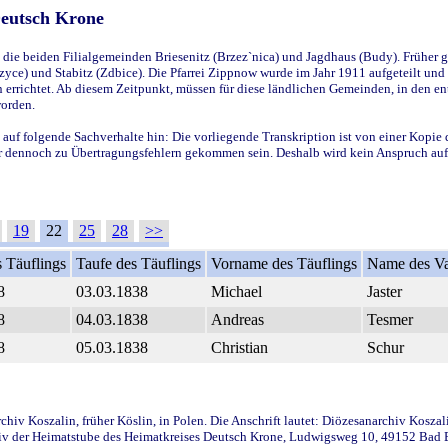
Deutsch Krone
ie beiden Filialgemeinden Briesenitz (Brzez`nica) und Jagdhaus (Budy). Früher g
yce) und Stabitz (Zdbice). Die Pfarrei Zippnow wurde im Jahr 1911 aufgeteilt und e
en errichtet. Ab diesem Zeitpunkt, müssen für diese ländlichen Gemeinden, in den
worden.
 auf folgende Sachverhalte hin: Die vorliegende Transkription ist von einer Kopie 
aber dennoch zu Übertragungsfehlern gekommen sein. Deshalb wird kein Anspruch auf 
19
22
25
28
>>
 Täuflings
Taufe des Täuflings
Vorname des Täuflings
Name des Va
8
03.03.1838
Michael
Jaster
8
04.03.1838
Andreas
Tesmer
8
05.03.1838
Christian
Schur
iv Koszalin, früher Köslin, in Polen. Die Anschrift lautet: Diözesanarchiv Koszal
v der Heimatstube des Heimatkreises Deutsch Krone, Ludwigsweg 10, 49152 Bad Ess