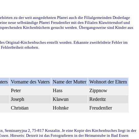
ehörten zu der weit ausgedehnten Pfarrei auch die Filialgemeinden Doderlage
ine neue selbständige Pfarrei Freudenfier mit den Filialen Klawittersdorf und
 entsprechenden Kirchenbüchern gesucht werden. Übergangsweise sind Kinder aus
des Original-Kirchenbuches erstellt worden. Erkannte zweifelsfreie Fehler im
Fehlerfreiheit erhoben.
ters
Vorname des Vaters
Name der Mutter
Wohnort der Eltern
Peter
Hass
Zippnow
Joseph
Klawun
Rederitz
Christian
Hohnke
Freudenfier
in, Seminarryjna 2, 75-817 Koszalin. Je eine Kopie des Kirchenbuches liegt in der
en. Hinweis: Derzeit ist das Fotografieren in der Heimatstube in Bad Essen