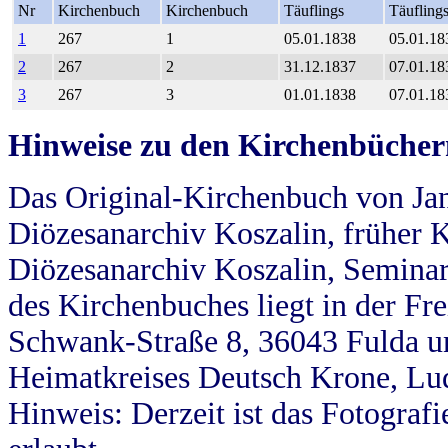
Nr
Kirchenbuch
Kirchenbuch
Täuflings
Täufling
1
267
1
05.01.1838
05.01.18
2
267
2
31.12.1837
07.01.18
3
267
3
01.01.1838
07.01.18
Hinweise zu den Kirchenbücher
Das Original-Kirchenbuch von Jan
Diözesanarchiv Koszalin, früher Kö
Diözesanarchiv Koszalin, Seminar
des Kirchenbuches liegt in der Fr
Schwank-Straße 8, 36043 Fulda u
Heimatkreises Deutsch Krone, Lu
Hinweis: Derzeit ist das Fotograf