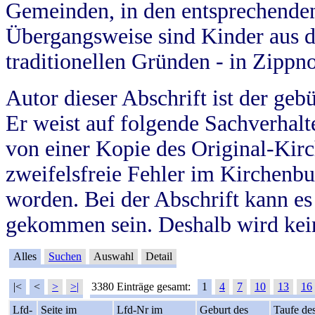
Gemeinden, in den entsprechende
Übergangsweise sind Kinder aus 
traditionellen Gründen - in Zippn
Autor dieser Abschrift ist der geb
Er weist auf folgende Sachverhalte
von einer Kopie des Original-Kirc
zweifelsfreie Fehler im Kirchenbuc
worden. Bei der Abschrift kann e
gekommen sein. Deshalb wird kein
Alles
Suchen
Auswahl
Detail
|<
<
>
>|
3380 Einträge gesamt:
1
4
7
10
13
16
Lfd-
Seite im
Lfd-Nr im
Geburt des
Taufe de