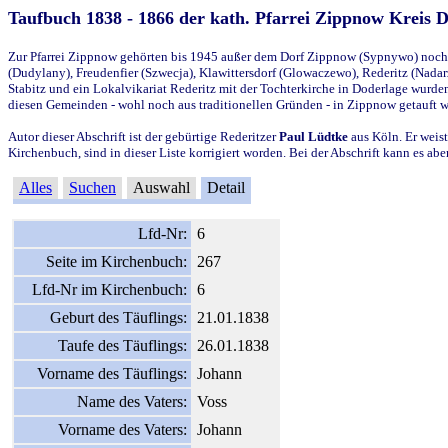
Taufbuch 1838 - 1866 der kath. Pfarrei Zippnow Kreis 
Zur Pfarrei Zippnow gehörten bis 1945 außer dem Dorf Zippnow (Sypnywo) noch d
(Dudylany), Freudenfier (Szwecja), Klawittersdorf (Glowaczewo), Rederitz (Nadarz
Stabitz und ein Lokalvikariat Rederitz mit der Tochterkirche in Doderlage wurd
diesen Gemeinden - wohl noch aus traditionellen Gründen - in Zippnow getauft 
Autor dieser Abschrift ist der gebürtige Rederitzer
Paul Lüdtke
aus Köln. Er weist
Kirchenbuch, sind in dieser Liste korrigiert worden. Bei der Abschrift kann es 
Alles
Suchen
Auswahl
Detail
Lfd-Nr:
6
Seite im Kirchenbuch:
267
Lfd-Nr im Kirchenbuch:
6
Geburt des Täuflings:
21.01.1838
Taufe des Täuflings:
26.01.1838
Vorname des Täuflings:
Johann
Name des Vaters:
Voss
Vorname des Vaters:
Johann