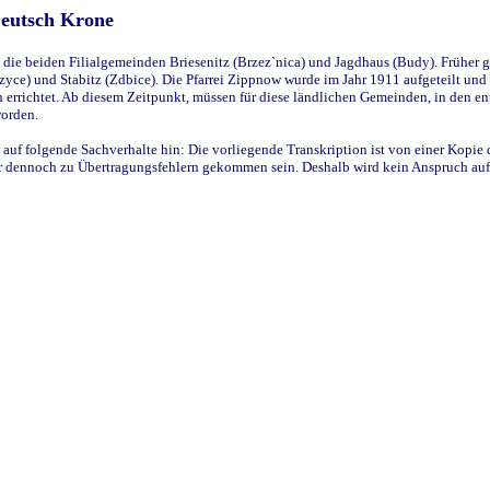
Deutsch Krone
ie beiden Filialgemeinden Briesenitz (Brzez`nica) und Jagdhaus (Budy). Früher g
yce) und Stabitz (Zdbice). Die Pfarrei Zippnow wurde im Jahr 1911 aufgeteilt und e
en errichtet. Ab diesem Zeitpunkt, müssen für diese ländlichen Gemeinden, in den
worden.
 auf folgende Sachverhalte hin: Die vorliegende Transkription ist von einer Kopie 
aber dennoch zu Übertragungsfehlern gekommen sein. Deshalb wird kein Anspruch auf 