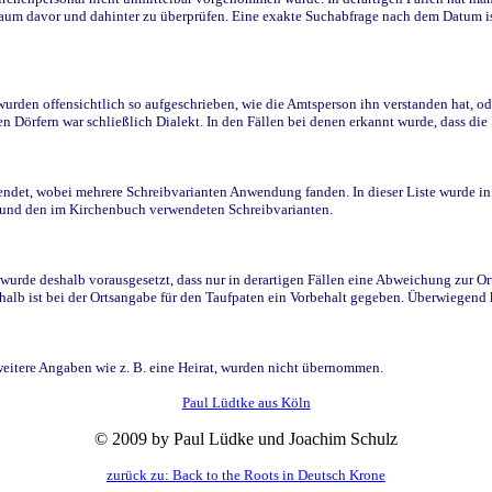
raum davor und dahinter zu überprüfen. Eine exakte Suchabfrage nach dem Datum i
den offensichtlich so aufgeschrieben, wie die Amtsperson ihn verstanden hat, ode
n Dörfern war schließlich Dialekt. In den Fällen bei denen erkannt wurde, dass di
t, wobei mehrere Schreibvarianten Anwendung fanden. In dieser Liste wurde in de
n und den im Kirchenbuch verwendeten Schreibvarianten.
wurde deshalb vorausgesetzt, dass nur in derartigen Fällen eine Abweichung zur O
eshalb ist bei der Ortsangabe für den Taufpaten ein Vorbehalt gegeben. Überwiegen
weitere Angaben wie z. B. eine Heirat, wurden nicht übernommen.
Paul Lüdtke aus Köln
© 2009 by Paul Lüdke und Joachim Schulz
zurück zu: Back to the Roots in Deutsch Krone