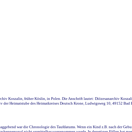
iv Koszalin, früher Köslin, in Polen. Die Anschrift lautet: Diözesanarchiv Koszal
v der Heimatstube des Heimatkreises Deutsch Krone, Ludwigsweg 10, 49152 Bad Ess
ggebend war die Chronologie des Taufdatums. Wenn ein Kind z.B. nach der Geburt 
rchenpersonal nicht unmittelbar vorgenommen wurde. In derartigen Fällen hat man d