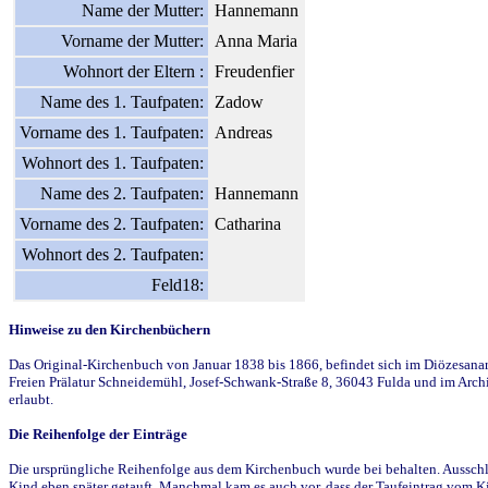
Name der Mutter:
Hannemann
Vorname der Mutter:
Anna Maria
Wohnort der Eltern :
Freudenfier
Name des 1. Taufpaten:
Zadow
Vorname des 1. Taufpaten:
Andreas
Wohnort des 1. Taufpaten:
Name des 2. Taufpaten:
Hannemann
Vorname des 2. Taufpaten:
Catharina
Wohnort des 2. Taufpaten:
Feld18:
Hinweise zu den Kirchenbüchern
Das Original-Kirchenbuch von Januar 1838 bis 1866, befindet sich im Diözesanarch
Freien Prälatur Schneidemühl, Josef-Schwank-Straße 8, 36043 Fulda und im Archi
erlaubt.
Die Reihenfolge der Einträge
Die ursprüngliche Reihenfolge aus dem Kirchenbuch wurde bei behalten. Ausschla
Kind eben später getauft. Manchmal kam es auch vor, dass der Taufeintrag vom Ki