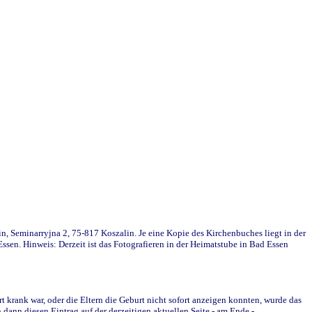
in, Seminarryjna 2, 75-817 Koszalin. Je eine Kopie des Kirchenbuches liegt in der
en. Hinweis: Derzeit ist das Fotografieren in der Heimatstube in Bad Essen
krank war, oder die Eltern die Geburt nicht sofort anzeigen konnten, wurde das
ann diesen Eintrag auf der derzeitigen aktuellen Seite - am Ende -