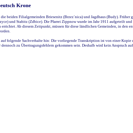
Deutsch Krone
ie beiden Filialgemeinden Briesenitz (Brzez`nica) und Jagdhaus (Budy). Früher g
yce) und Stabitz (Zdbice). Die Pfarrei Zippnow wurde im Jahr 1911 aufgeteilt und e
en errichtet. Ab diesem Zeitpunkt, müssen für diese ländlichen Gemeinden, in den
worden.
 auf folgende Sachverhalte hin: Die vorliegende Transkription ist von einer Kopie 
aber dennoch zu Übertragungsfehlern gekommen sein. Deshalb wird kein Anspruch auf 