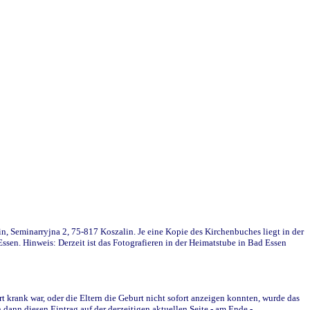
in, Seminarryjna 2, 75-817 Koszalin. Je eine Kopie des Kirchenbuches liegt in der
en. Hinweis: Derzeit ist das Fotografieren in der Heimatstube in Bad Essen
krank war, oder die Eltern die Geburt nicht sofort anzeigen konnten, wurde das
ann diesen Eintrag auf der derzeitigen aktuellen Seite - am Ende -