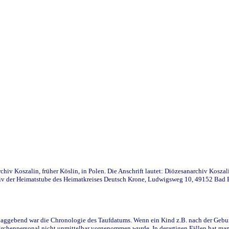
iv Koszalin, früher Köslin, in Polen. Die Anschrift lautet: Diözesanarchiv Koszal
v der Heimatstube des Heimatkreises Deutsch Krone, Ludwigsweg 10, 49152 Bad Ess
ggebend war die Chronologie des Taufdatums. Wenn ein Kind z.B. nach der Geburt 
rchenpersonal nicht unmittelbar vorgenommen wurde. In derartigen Fällen hat man d