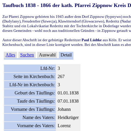
Taufbuch 1838 - 1866 der kath. Pfarrei Zippnow Kreis 
Zur Pfarrei Zippnow gehörten bis 1945 außer dem Dorf Zippnow (Sypnywo) noch d
(Dudylany), Freudenfier (Szwecja), Klawittersdorf (Glowaczewo), Rederitz (Nadarz
Stabitz und ein Lokalvikariat Rederitz mit der Tochterkirche in Doderlage wurd
diesen Gemeinden - wohl noch aus traditionellen Gründen - in Zippnow getauft 
Autor dieser Abschrift ist der gebürtige Rederitzer
Paul Lüdtke
aus Köln. Er weist
Kirchenbuch, sind in dieser Liste korrigiert worden. Bei der Abschrift kann es 
Alles
Suchen
Auswahl
Detail
Lfd-Nr:
3
Seite im Kirchenbuch:
267
Lfd-Nr im Kirchenbuch:
3
Geburt des Täuflings:
01.01.1838
Taufe des Täuflings:
07.01.1838
Vorname des Täuflings:
Johann
Name des Vaters:
Heidkrüger
Vorname des Vaters:
Lorenz