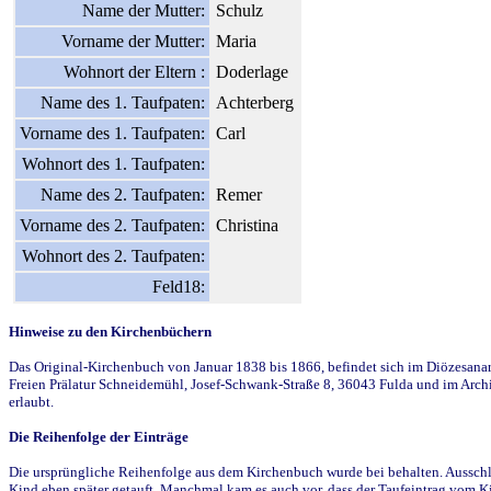
Name der Mutter:
Schulz
Vorname der Mutter:
Maria
Wohnort der Eltern :
Doderlage
Name des 1. Taufpaten:
Achterberg
Vorname des 1. Taufpaten:
Carl
Wohnort des 1. Taufpaten:
Name des 2. Taufpaten:
Remer
Vorname des 2. Taufpaten:
Christina
Wohnort des 2. Taufpaten:
Feld18:
Hinweise zu den Kirchenbüchern
Das Original-Kirchenbuch von Januar 1838 bis 1866, befindet sich im Diözesanarch
Freien Prälatur Schneidemühl, Josef-Schwank-Straße 8, 36043 Fulda und im Archi
erlaubt.
Die Reihenfolge der Einträge
Die ursprüngliche Reihenfolge aus dem Kirchenbuch wurde bei behalten. Ausschla
Kind eben später getauft. Manchmal kam es auch vor, dass der Taufeintrag vom Ki