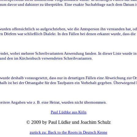
raum davor und dahinter zu überprüfen. Eine exakte Suchabfrage nach dem Datum i
den offensichtlich so aufgeschrieben, wie die Amtsperson ihn verstanden hat, ode
n Dörfern war schließlich Dialekt. In den Fällen bei denen erkannt wurde, dass di
t, wobei mehrere Schreibvarianten Anwendung fanden. In dieser Liste wurde in de
n und den im Kirchenbuch verwendeten Schreibvarianten.
wurde deshalb vorausgesetzt, dass nur in derartigen Fällen eine Abweichung zur O
eshalb ist bei der Ortsangabe für den Taufpaten ein Vorbehalt gegeben. Überwiegen
weitere Angaben wie z. B. eine Heirat, wurden nicht übernommen.
Paul Lüdtke aus Köln
© 2009 by Paul Lüdke und Joachim Schulz
zurück zu: Back to the Roots in Deutsch Krone