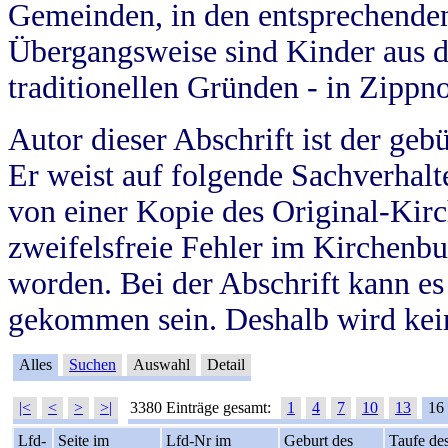
Gemeinden, in den entsprechende
Übergangsweise sind Kinder aus 
traditionellen Gründen - in Zippn
Autor dieser Abschrift ist der geb
Er weist auf folgende Sachverhalte
von einer Kopie des Original-Kirc
zweifelsfreie Fehler im Kirchenbuc
worden. Bei der Abschrift kann e
gekommen sein. Deshalb wird kein
Alles
Suchen
Auswahl
Detail
|<
<
>
>|
3380 Einträge gesamt:
1
4
7
10
13
16
Lfd-
Seite im
Lfd-Nr im
Geburt des
Taufe de