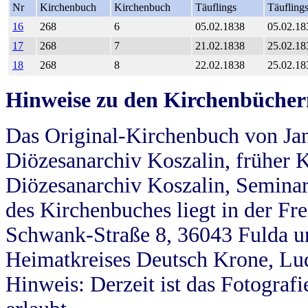
Nr
Kirchenbuch
Kirchenbuch
Täuflings
Täufling
16
268
6
05.02.1838
05.02.18
17
268
7
21.02.1838
25.02.18
18
268
8
22.02.1838
25.02.18
Hinweise zu den Kirchenbücher
Das Original-Kirchenbuch von Jan
Diözesanarchiv Koszalin, früher Kö
Diözesanarchiv Koszalin, Seminar
des Kirchenbuches liegt in der Fr
Schwank-Straße 8, 36043 Fulda u
Heimatkreises Deutsch Krone, Lu
Hinweis: Derzeit ist das Fotograf