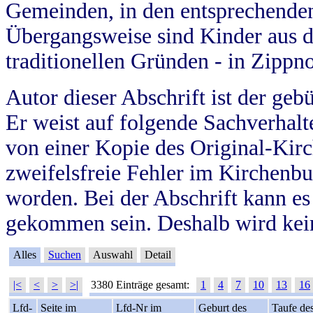
Gemeinden, in den entsprechende
Übergangsweise sind Kinder aus 
traditionellen Gründen - in Zippn
Autor dieser Abschrift ist der geb
Er weist auf folgende Sachverhalte
von einer Kopie des Original-Kirc
zweifelsfreie Fehler im Kirchenbuc
worden. Bei der Abschrift kann e
gekommen sein. Deshalb wird kein
Alles
Suchen
Auswahl
Detail
|<
<
>
>|
3380 Einträge gesamt:
1
4
7
10
13
16
Lfd-
Seite im
Lfd-Nr im
Geburt des
Taufe de