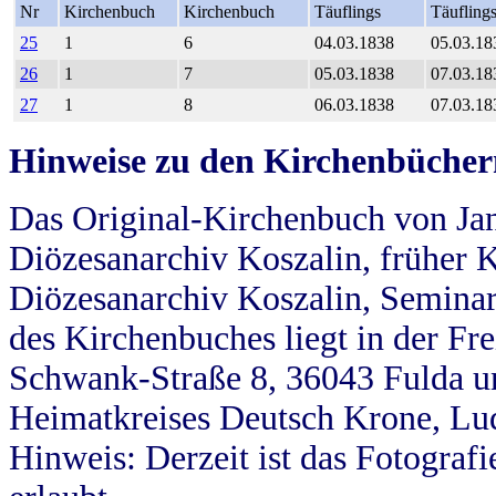
Nr
Kirchenbuch
Kirchenbuch
Täuflings
Täufling
25
1
6
04.03.1838
05.03.18
26
1
7
05.03.1838
07.03.18
27
1
8
06.03.1838
07.03.18
Hinweise zu den Kirchenbücher
Das Original-Kirchenbuch von Jan
Diözesanarchiv Koszalin, früher Kö
Diözesanarchiv Koszalin, Seminar
des Kirchenbuches liegt in der Fr
Schwank-Straße 8, 36043 Fulda u
Heimatkreises Deutsch Krone, Lu
Hinweis: Derzeit ist das Fotograf