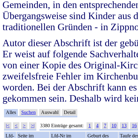
Gemeinden, in den entsprechende
Übergangsweise sind Kinder aus 
traditionellen Gründen - in Zippn
Autor dieser Abschrift ist der geb
Er weist auf folgende Sachverhalte
von einer Kopie des Original-Kirc
zweifelsfreie Fehler im Kirchenbuc
worden. Bei der Abschrift kann e
gekommen sein. Deshalb wird kein
Alles
Suchen
Auswahl
Detail
|<
<
>
>|
3380 Einträge gesamt:
1
4
7
10
13
16
Lfd-
Seite im
Lfd-Nr im
Geburt des
Taufe de