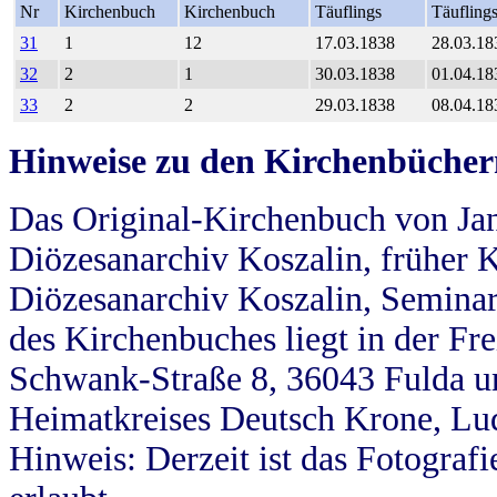
Nr
Kirchenbuch
Kirchenbuch
Täuflings
Täufling
31
1
12
17.03.1838
28.03.18
32
2
1
30.03.1838
01.04.18
33
2
2
29.03.1838
08.04.18
Hinweise zu den Kirchenbücher
Das Original-Kirchenbuch von Jan
Diözesanarchiv Koszalin, früher Kö
Diözesanarchiv Koszalin, Seminar
des Kirchenbuches liegt in der Fr
Schwank-Straße 8, 36043 Fulda u
Heimatkreises Deutsch Krone, Lu
Hinweis: Derzeit ist das Fotograf