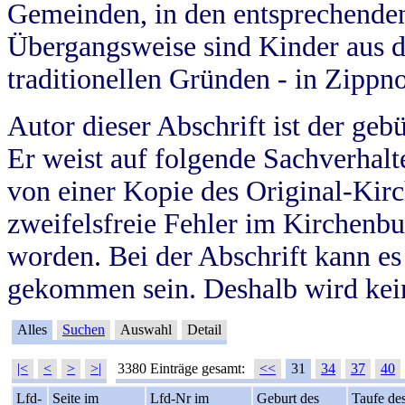
Gemeinden, in den entsprechende
Übergangsweise sind Kinder aus 
traditionellen Gründen - in Zippn
Autor dieser Abschrift ist der geb
Er weist auf folgende Sachverhalte
von einer Kopie des Original-Kirc
zweifelsfreie Fehler im Kirchenbuc
worden. Bei der Abschrift kann e
gekommen sein. Deshalb wird kein
Alles
Suchen
Auswahl
Detail
|<
<
>
>|
3380 Einträge gesamt:
<<
31
34
37
40
Lfd-
Seite im
Lfd-Nr im
Geburt des
Taufe de