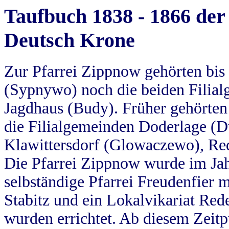
Taufbuch 1838 - 1866 der
Deutsch Krone
Zur Pfarrei Zippnow gehörten bi
(Sypnywo) noch die beiden Filial
Jagdhaus (Budy). Früher gehörten 
die Filialgemeinden Doderlage (D
Klawittersdorf (Glowaczewo), Red
Die Pfarrei Zippnow wurde im Jah
selbständige Pfarrei Freudenfier m
Stabitz und ein Lokalvikariat Red
wurden errichtet. Ab diesem Zeitp