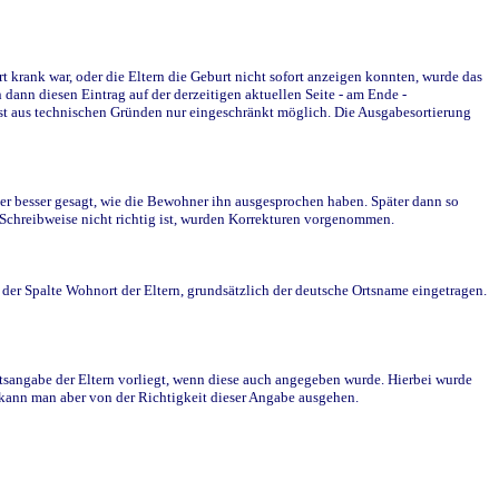
krank war, oder die Eltern die Geburt nicht sofort anzeigen konnten, wurde das
ann diesen Eintrag auf der derzeitigen aktuellen Seite - am Ende -
st aus technischen Gründen nur eingeschränkt möglich. Die Ausgabesortierung
r besser gesagt, wie die Bewohner ihn ausgesprochen haben. Später dann so
e Schreibweise nicht richtig ist, wurden Korrekturen vorgenommen.
r Spalte Wohnort der Eltern, grundsätzlich der deutsche Ortsname eingetragen.
rtsangabe der Eltern vorliegt, wenn diese auch angegeben wurde. Hierbei wurde
d kann man aber von der Richtigkeit dieser Angabe ausgehen.