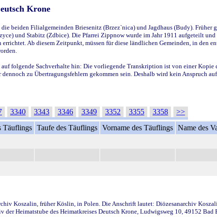
Deutsch Krone
ie beiden Filialgemeinden Briesenitz (Brzez`nica) und Jagdhaus (Budy). Früher g
yce) und Stabitz (Zdbice). Die Pfarrei Zippnow wurde im Jahr 1911 aufgeteilt und e
en errichtet. Ab diesem Zeitpunkt, müssen für diese ländlichen Gemeinden, in den
worden.
 auf folgende Sachverhalte hin: Die vorliegende Transkription ist von einer Kopie 
aber dennoch zu Übertragungsfehlern gekommen sein. Deshalb wird kein Anspruch auf 
7
3340
3343
3346
3349
3352
3355
3358
>>
 Täuflings
Taufe des Täuflings
Vorname des Täuflings
Name des Va
iv Koszalin, früher Köslin, in Polen. Die Anschrift lautet: Diözesanarchiv Koszal
v der Heimatstube des Heimatkreises Deutsch Krone, Ludwigsweg 10, 49152 Bad Ess