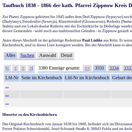
Taufbuch 1838 - 1866 der kath. Pfarrei Zippnow Kreis 
Zur Pfarrei Zippnow gehörten bis 1945 außer dem Dorf Zippnow (Sypnywo) noch d
(Dudylany), Freudenfier (Szwecja), Klawittersdorf (Glowaczewo), Rederitz (Nadarz
Stabitz und ein Lokalvikariat Rederitz mit der Tochterkirche in Doderlage wurd
diesen Gemeinden - wohl noch aus traditionellen Gründen - in Zippnow getauft 
Autor dieser Abschrift ist der gebürtige Rederitzer
Paul Lüdtke
aus Köln. Er weist
Kirchenbuch, sind in dieser Liste korrigiert worden. Bei der Abschrift kann es 
Alles
Suchen
Auswahl
Detail
|<
<
>
>|
3380 Einträge gesamt:
<<
3331
3334
333
Lfd-Nr
Seite im Kirchenbuch
Lfd-Nr im Kirchenbuch
Geburt des
...
...
...
Hinweise zu den Kirchenbüchern
Das Original-Kirchenbuch von Januar 1838 bis 1866, befindet sich im Diözesanarch
Freien Prälatur Schneidemühl, Josef-Schwank-Straße 8, 36043 Fulda und im Archi