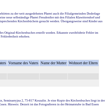
ehörten zu der weit ausgedehnten Pfarrei auch die Filialgemeinden Doderlage
ine neue selbständige Pfarrei Freudenfier mit den Filialen Klawittersdorf und
 entsprechenden Kirchenbüchern gesucht werden. Übergangsweise sind Kinder aus
des Original-Kirchenbuches erstellt worden. Erkannte zweifelsfreie Fehler im
Fehlerfreiheit erhoben.
ters
Vorname des Vaters
Name der Mutter
Wohnort der Eltern
in, Seminarryjna 2, 75-817 Koszalin. Je eine Kopie des Kirchenbuches liegt in der
en. Hinweis: Derzeit ist das Fotografieren in der Heimatstube in Bad Essen