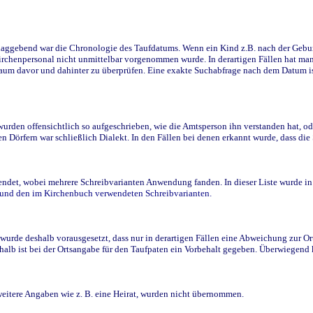
ggebend war die Chronologie des Taufdatums. Wenn ein Kind z.B. nach der Geburt 
rchenpersonal nicht unmittelbar vorgenommen wurde. In derartigen Fällen hat man d
raum davor und dahinter zu überprüfen. Eine exakte Suchabfrage nach dem Datum i
den offensichtlich so aufgeschrieben, wie die Amtsperson ihn verstanden hat, ode
n Dörfern war schließlich Dialekt. In den Fällen bei denen erkannt wurde, dass di
t, wobei mehrere Schreibvarianten Anwendung fanden. In dieser Liste wurde in de
n und den im Kirchenbuch verwendeten Schreibvarianten.
wurde deshalb vorausgesetzt, dass nur in derartigen Fällen eine Abweichung zur O
eshalb ist bei der Ortsangabe für den Taufpaten ein Vorbehalt gegeben. Überwiegen
weitere Angaben wie z. B. eine Heirat, wurden nicht übernommen.