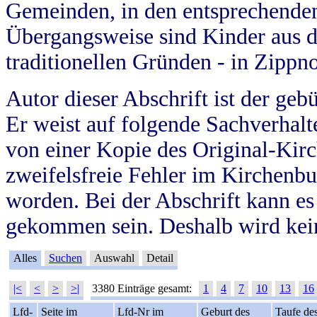
Gemeinden, in den entsprechende
Übergangsweise sind Kinder aus 
traditionellen Gründen - in Zippn
Autor dieser Abschrift ist der geb
Er weist auf folgende Sachverhalte
von einer Kopie des Original-Kirc
zweifelsfreie Fehler im Kirchenbuc
worden. Bei der Abschrift kann e
gekommen sein. Deshalb wird kein
Alles
Suchen
Auswahl
Detail
|<
<
>
>|
3380 Einträge gesamt:
1
4
7
10
13
16
Lfd-
Seite im
Lfd-Nr im
Geburt des
Taufe de