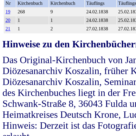
Nr
Kirchenbuch
Kirchenbuch
Täuflings
Täufling
19
268
9
24.02.1838
25.02.18
20
1
1
24.02.1838
25.02.18
21
1
2
27.02.1838
27.02.18
Hinweise zu den Kirchenbücher
Das Original-Kirchenbuch von Jan
Diözesanarchiv Koszalin, früher Kö
Diözesanarchiv Koszalin, Seminar
des Kirchenbuches liegt in der Fr
Schwank-Straße 8, 36043 Fulda u
Heimatkreises Deutsch Krone, Lu
Hinweis: Derzeit ist das Fotograf