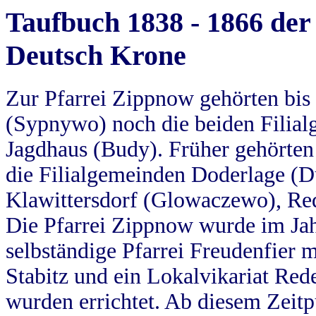
Taufbuch 1838 - 1866 der
Deutsch Krone
Zur Pfarrei Zippnow gehörten bi
(Sypnywo) noch die beiden Filial
Jagdhaus (Budy). Früher gehörten 
die Filialgemeinden Doderlage (D
Klawittersdorf (Glowaczewo), Red
Die Pfarrei Zippnow wurde im Jah
selbständige Pfarrei Freudenfier m
Stabitz und ein Lokalvikariat Red
wurden errichtet. Ab diesem Zeitp