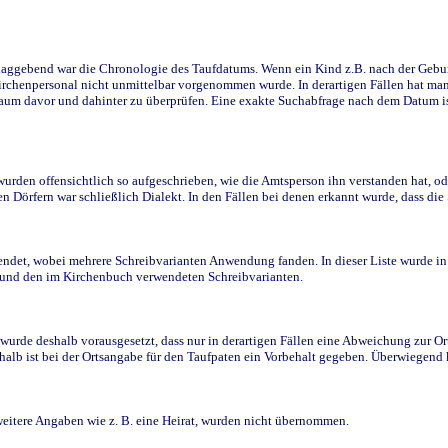
ggebend war die Chronologie des Taufdatums. Wenn ein Kind z.B. nach der Geburt 
rchenpersonal nicht unmittelbar vorgenommen wurde. In derartigen Fällen hat man d
raum davor und dahinter zu überprüfen. Eine exakte Suchabfrage nach dem Datum i
den offensichtlich so aufgeschrieben, wie die Amtsperson ihn verstanden hat, ode
n Dörfern war schließlich Dialekt. In den Fällen bei denen erkannt wurde, dass di
t, wobei mehrere Schreibvarianten Anwendung fanden. In dieser Liste wurde in de
n und den im Kirchenbuch verwendeten Schreibvarianten.
wurde deshalb vorausgesetzt, dass nur in derartigen Fällen eine Abweichung zur O
eshalb ist bei der Ortsangabe für den Taufpaten ein Vorbehalt gegeben. Überwiegen
weitere Angaben wie z. B. eine Heirat, wurden nicht übernommen.