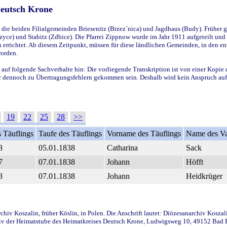
Deutsch Krone
ie beiden Filialgemeinden Briesenitz (Brzez`nica) und Jagdhaus (Budy). Früher g
yce) und Stabitz (Zdbice). Die Pfarrei Zippnow wurde im Jahr 1911 aufgeteilt und e
en errichtet. Ab diesem Zeitpunkt, müssen für diese ländlichen Gemeinden, in den
worden.
 auf folgende Sachverhalte hin: Die vorliegende Transkription ist von einer Kopie 
aber dennoch zu Übertragungsfehlern gekommen sein. Deshalb wird kein Anspruch auf 
19
22
25
28
>>
 Täuflings
Taufe des Täuflings
Vorname des Täuflings
Name des Va
8
05.01.1838
Catharina
Sack
7
07.01.1838
Johann
Höfft
8
07.01.1838
Johann
Heidkrüger
iv Koszalin, früher Köslin, in Polen. Die Anschrift lautet: Diözesanarchiv Koszal
v der Heimatstube des Heimatkreises Deutsch Krone, Ludwigsweg 10, 49152 Bad Ess