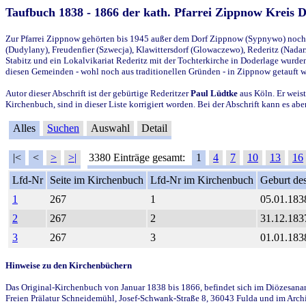
Taufbuch 1838 - 1866 der kath. Pfarrei Zippnow Kreis 
Zur Pfarrei Zippnow gehörten bis 1945 außer dem Dorf Zippnow (Sypnywo) noch d
(Dudylany), Freudenfier (Szwecja), Klawittersdorf (Glowaczewo), Rederitz (Nadarz
Stabitz und ein Lokalvikariat Rederitz mit der Tochterkirche in Doderlage wurd
diesen Gemeinden - wohl noch aus traditionellen Gründen - in Zippnow getauft 
Autor dieser Abschrift ist der gebürtige Rederitzer
Paul Lüdtke
aus Köln. Er weist
Kirchenbuch, sind in dieser Liste korrigiert worden. Bei der Abschrift kann es 
Alles
Suchen
Auswahl
Detail
|<
<
>
>|
3380 Einträge gesamt:
1
4
7
10
13
16
Lfd-Nr
Seite im Kirchenbuch
Lfd-Nr im Kirchenbuch
Geburt des
1
267
1
05.01.183
2
267
2
31.12.183
3
267
3
01.01.183
Hinweise zu den Kirchenbüchern
Das Original-Kirchenbuch von Januar 1838 bis 1866, befindet sich im Diözesanarch
Freien Prälatur Schneidemühl, Josef-Schwank-Straße 8, 36043 Fulda und im Archi