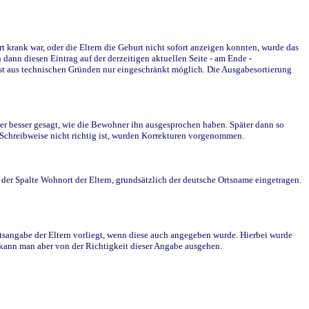
krank war, oder die Eltern die Geburt nicht sofort anzeigen konnten, wurde das
ann diesen Eintrag auf der derzeitigen aktuellen Seite - am Ende -
st aus technischen Gründen nur eingeschränkt möglich. Die Ausgabesortierung
r besser gesagt, wie die Bewohner ihn ausgesprochen haben. Später dann so
e Schreibweise nicht richtig ist, wurden Korrekturen vorgenommen.
r Spalte Wohnort der Eltern, grundsätzlich der deutsche Ortsname eingetragen.
rtsangabe der Eltern vorliegt, wenn diese auch angegeben wurde. Hierbei wurde
d kann man aber von der Richtigkeit dieser Angabe ausgehen.