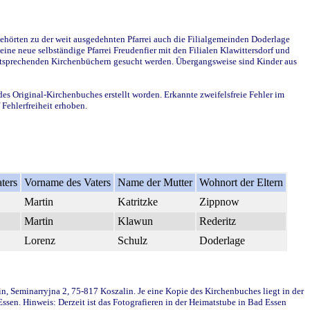
ehörten zu der weit ausgedehnten Pfarrei auch die Filialgemeinden Doderlage
ine neue selbständige Pfarrei Freudenfier mit den Filialen Klawittersdorf und
 entsprechenden Kirchenbüchern gesucht werden. Übergangsweise sind Kinder aus
des Original-Kirchenbuches erstellt worden. Erkannte zweifelsfreie Fehler im
Fehlerfreiheit erhoben.
ters
Vorname des Vaters
Name der Mutter
Wohnort der Eltern
Martin
Katritzke
Zippnow
Martin
Klawun
Rederitz
Lorenz
Schulz
Doderlage
in, Seminarryjna 2, 75-817 Koszalin. Je eine Kopie des Kirchenbuches liegt in der
en. Hinweis: Derzeit ist das Fotografieren in der Heimatstube in Bad Essen