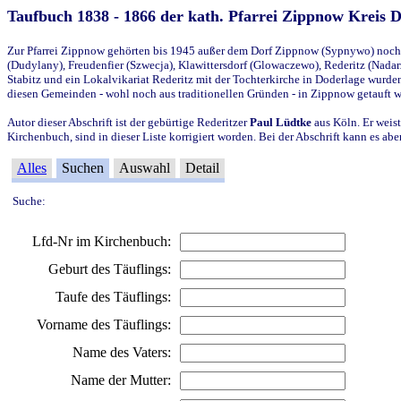
Taufbuch 1838 - 1866 der kath. Pfarrei Zippnow Kreis 
Zur Pfarrei Zippnow gehörten bis 1945 außer dem Dorf Zippnow (Sypnywo) noch d
(Dudylany), Freudenfier (Szwecja), Klawittersdorf (Glowaczewo), Rederitz (Nadarz
Stabitz und ein Lokalvikariat Rederitz mit der Tochterkirche in Doderlage wurd
diesen Gemeinden - wohl noch aus traditionellen Gründen - in Zippnow getauft 
Autor dieser Abschrift ist der gebürtige Rederitzer
Paul Lüdtke
aus Köln. Er weist
Kirchenbuch, sind in dieser Liste korrigiert worden. Bei der Abschrift kann es 
Alles
Suchen
Auswahl
Detail
Suche:
Lfd-Nr im Kirchenbuch:
Geburt des Täuflings:
Taufe des Täuflings:
Vorname des Täuflings:
Name des Vaters:
Name der Mutter: