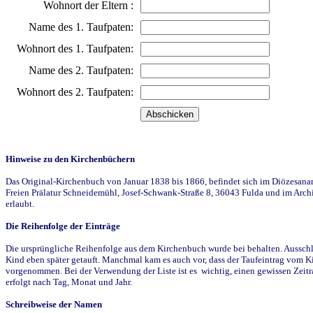
Wohnort der Eltern :
Name des 1. Taufpaten:
Wohnort des 1. Taufpaten:
Name des 2. Taufpaten:
Wohnort des 2. Taufpaten:
Hinweise zu den Kirchenbüchern
Das Original-Kirchenbuch von Januar 1838 bis 1866, befindet sich im Diözesanarch
Freien Prälatur Schneidemühl, Josef-Schwank-Straße 8, 36043 Fulda und im Archi
erlaubt.
Die Reihenfolge der Einträge
Die ursprüngliche Reihenfolge aus dem Kirchenbuch wurde bei behalten. Ausschla
Kind eben später getauft. Manchmal kam es auch vor, dass der Taufeintrag vom Ki
vorgenommen. Bei der Verwendung der Liste ist es wichtig, einen gewissen Zeit
erfolgt nach Tag, Monat und Jahr.
Schreibweise der Namen