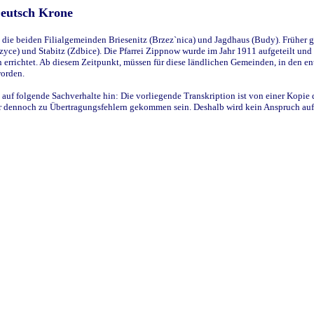
Deutsch Krone
ie beiden Filialgemeinden Briesenitz (Brzez`nica) und Jagdhaus (Budy). Früher g
yce) und Stabitz (Zdbice). Die Pfarrei Zippnow wurde im Jahr 1911 aufgeteilt und e
en errichtet. Ab diesem Zeitpunkt, müssen für diese ländlichen Gemeinden, in den
worden.
 auf folgende Sachverhalte hin: Die vorliegende Transkription ist von einer Kopie 
aber dennoch zu Übertragungsfehlern gekommen sein. Deshalb wird kein Anspruch auf 