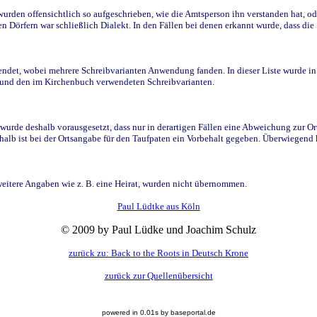
den offensichtlich so aufgeschrieben, wie die Amtsperson ihn verstanden hat, ode
n Dörfern war schließlich Dialekt. In den Fällen bei denen erkannt wurde, dass di
t, wobei mehrere Schreibvarianten Anwendung fanden. In dieser Liste wurde in de
n und den im Kirchenbuch verwendeten Schreibvarianten.
wurde deshalb vorausgesetzt, dass nur in derartigen Fällen eine Abweichung zur O
eshalb ist bei der Ortsangabe für den Taufpaten ein Vorbehalt gegeben. Überwiegen
weitere Angaben wie z. B. eine Heirat, wurden nicht übernommen.
Paul Lüdtke aus Köln
© 2009 by Paul Lüdke und Joachim Schulz
zurück zu: Back to the Roots in Deutsch Krone
zurück zur Quellenübersicht
powered in 0.01s by baseportal.de