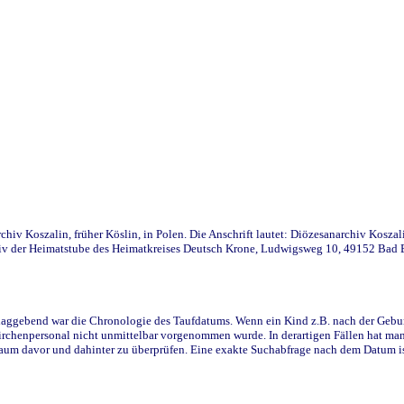
iv Koszalin, früher Köslin, in Polen. Die Anschrift lautet: Diözesanarchiv Koszal
v der Heimatstube des Heimatkreises Deutsch Krone, Ludwigsweg 10, 49152 Bad Ess
ggebend war die Chronologie des Taufdatums. Wenn ein Kind z.B. nach der Geburt 
rchenpersonal nicht unmittelbar vorgenommen wurde. In derartigen Fällen hat man d
raum davor und dahinter zu überprüfen. Eine exakte Suchabfrage nach dem Datum i