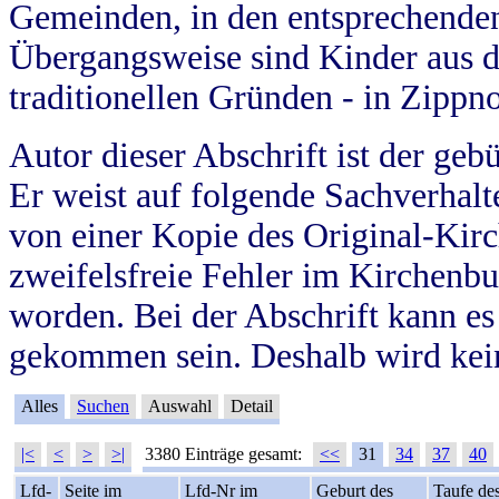
Gemeinden, in den entsprechende
Übergangsweise sind Kinder aus 
traditionellen Gründen - in Zippn
Autor dieser Abschrift ist der geb
Er weist auf folgende Sachverhalte
von einer Kopie des Original-Kirc
zweifelsfreie Fehler im Kirchenbuc
worden. Bei der Abschrift kann e
gekommen sein. Deshalb wird kein
Alles
Suchen
Auswahl
Detail
|<
<
>
>|
3380 Einträge gesamt:
<<
31
34
37
40
Lfd-
Seite im
Lfd-Nr im
Geburt des
Taufe de