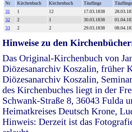
Nr
Kirchenbuch
Kirchenbuch
Täuflings
Täufling
31
1
12
17.03.1838
28.03.18
32
2
1
30.03.1838
01.04.18
33
2
2
29.03.1838
08.04.18
Hinweise zu den Kirchenbücher
Das Original-Kirchenbuch von Jan
Diözesanarchiv Koszalin, früher Kö
Diözesanarchiv Koszalin, Seminar
des Kirchenbuches liegt in der Fr
Schwank-Straße 8, 36043 Fulda u
Heimatkreises Deutsch Krone, Lu
Hinweis: Derzeit ist das Fotograf