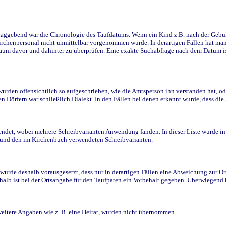
ggebend war die Chronologie des Taufdatums. Wenn ein Kind z.B. nach der Geburt 
rchenpersonal nicht unmittelbar vorgenommen wurde. In derartigen Fällen hat man d
raum davor und dahinter zu überprüfen. Eine exakte Suchabfrage nach dem Datum i
den offensichtlich so aufgeschrieben, wie die Amtsperson ihn verstanden hat, ode
n Dörfern war schließlich Dialekt. In den Fällen bei denen erkannt wurde, dass di
t, wobei mehrere Schreibvarianten Anwendung fanden. In dieser Liste wurde in de
n und den im Kirchenbuch verwendeten Schreibvarianten.
wurde deshalb vorausgesetzt, dass nur in derartigen Fällen eine Abweichung zur O
eshalb ist bei der Ortsangabe für den Taufpaten ein Vorbehalt gegeben. Überwiegen
weitere Angaben wie z. B. eine Heirat, wurden nicht übernommen.