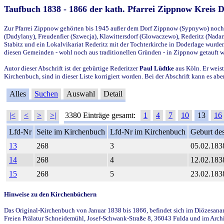
Taufbuch 1838 - 1866 der kath. Pfarrei Zippnow Kreis 
Zur Pfarrei Zippnow gehörten bis 1945 außer dem Dorf Zippnow (Sypnywo) noch d
(Dudylany), Freudenfier (Szwecja), Klawittersdorf (Glowaczewo), Rederitz (Nadarz
Stabitz und ein Lokalvikariat Rederitz mit der Tochterkirche in Doderlage wurd
diesen Gemeinden - wohl noch aus traditionellen Gründen - in Zippnow getauft 
Autor dieser Abschrift ist der gebürtige Rederitzer
Paul Lüdtke
aus Köln. Er weist
Kirchenbuch, sind in dieser Liste korrigiert worden. Bei der Abschrift kann es 
Alles
Suchen
Auswahl
Detail
|<
<
>
>|
3380 Einträge gesamt:
1
4
7
10
13
16
Lfd-Nr
Seite im Kirchenbuch
Lfd-Nr im Kirchenbuch
Geburt des
13
268
3
05.02.183
14
268
4
12.02.183
15
268
5
23.02.183
Hinweise zu den Kirchenbüchern
Das Original-Kirchenbuch von Januar 1838 bis 1866, befindet sich im Diözesanarch
Freien Prälatur Schneidemühl, Josef-Schwank-Straße 8, 36043 Fulda und im Archi