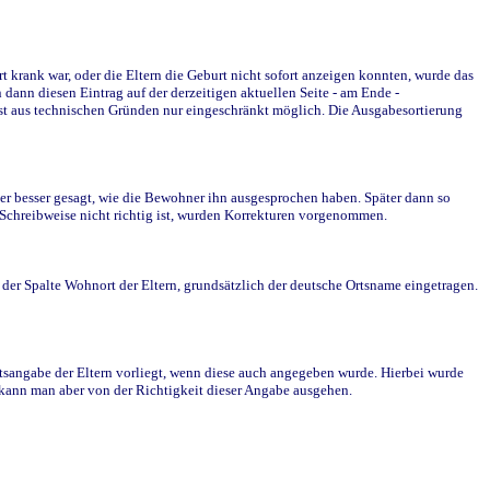
krank war, oder die Eltern die Geburt nicht sofort anzeigen konnten, wurde das
ann diesen Eintrag auf der derzeitigen aktuellen Seite - am Ende -
st aus technischen Gründen nur eingeschränkt möglich. Die Ausgabesortierung
r besser gesagt, wie die Bewohner ihn ausgesprochen haben. Später dann so
e Schreibweise nicht richtig ist, wurden Korrekturen vorgenommen.
r Spalte Wohnort der Eltern, grundsätzlich der deutsche Ortsname eingetragen.
rtsangabe der Eltern vorliegt, wenn diese auch angegeben wurde. Hierbei wurde
d kann man aber von der Richtigkeit dieser Angabe ausgehen.