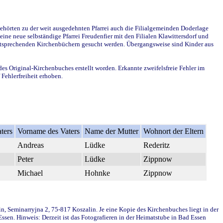
ehörten zu der weit ausgedehnten Pfarrei auch die Filialgemeinden Doderlage
ine neue selbständige Pfarrei Freudenfier mit den Filialen Klawittersdorf und
 entsprechenden Kirchenbüchern gesucht werden. Übergangsweise sind Kinder aus
des Original-Kirchenbuches erstellt worden. Erkannte zweifelsfreie Fehler im
Fehlerfreiheit erhoben.
ters
Vorname des Vaters
Name der Mutter
Wohnort der Eltern
Andreas
Lüdke
Rederitz
Peter
Lüdke
Zippnow
Michael
Hohnke
Zippnow
in, Seminarryjna 2, 75-817 Koszalin. Je eine Kopie des Kirchenbuches liegt in der
en. Hinweis: Derzeit ist das Fotografieren in der Heimatstube in Bad Essen