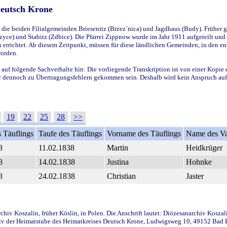
Deutsch Krone
ie beiden Filialgemeinden Briesenitz (Brzez`nica) und Jagdhaus (Budy). Früher g
yce) und Stabitz (Zdbice). Die Pfarrei Zippnow wurde im Jahr 1911 aufgeteilt und e
en errichtet. Ab diesem Zeitpunkt, müssen für diese ländlichen Gemeinden, in den
worden.
 auf folgende Sachverhalte hin: Die vorliegende Transkription ist von einer Kopie 
aber dennoch zu Übertragungsfehlern gekommen sein. Deshalb wird kein Anspruch auf 
19
22
25
28
>>
 Täuflings
Taufe des Täuflings
Vorname des Täuflings
Name des Va
8
11.02.1838
Martin
Heidkrüger
8
14.02.1838
Justina
Hohnke
8
24.02.1838
Christian
Jaster
iv Koszalin, früher Köslin, in Polen. Die Anschrift lautet: Diözesanarchiv Koszal
v der Heimatstube des Heimatkreises Deutsch Krone, Ludwigsweg 10, 49152 Bad Ess