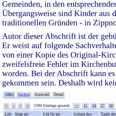
Gemeinden, in den entsprechende
Übergangsweise sind Kinder aus 
traditionellen Gründen - in Zippn
Autor dieser Abschrift ist der geb
Er weist auf folgende Sachverhalte
von einer Kopie des Original-Kirc
zweifelsfreie Fehler im Kirchenbuc
worden. Bei der Abschrift kann e
gekommen sein. Deshalb wird kein
Alles
Suchen
Auswahl
Detail
|<
<
>
>|
3380 Einträge gesamt:
<<
31
34
37
40
Lfd-
Seite im
Lfd-Nr im
Geburt des
Taufe de