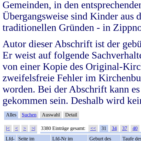
Gemeinden, in den entsprechende
Übergangsweise sind Kinder aus 
traditionellen Gründen - in Zippn
Autor dieser Abschrift ist der geb
Er weist auf folgende Sachverhalte
von einer Kopie des Original-Kirc
zweifelsfreie Fehler im Kirchenbuc
worden. Bei der Abschrift kann e
gekommen sein. Deshalb wird kein
Alles
Suchen
Auswahl
Detail
|<
<
>
>|
3380 Einträge gesamt:
<<
31
34
37
40
Lfd-
Seite im
Lfd-Nr im
Geburt des
Taufe de