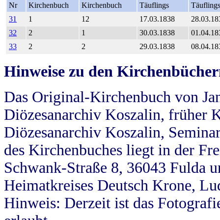
Nr
Kirchenbuch
Kirchenbuch
Täuflings
Täufling
31
1
12
17.03.1838
28.03.18
32
2
1
30.03.1838
01.04.18
33
2
2
29.03.1838
08.04.18
Hinweise zu den Kirchenbücher
Das Original-Kirchenbuch von Jan
Diözesanarchiv Koszalin, früher Kö
Diözesanarchiv Koszalin, Seminar
des Kirchenbuches liegt in der Fr
Schwank-Straße 8, 36043 Fulda u
Heimatkreises Deutsch Krone, Lu
Hinweis: Derzeit ist das Fotograf