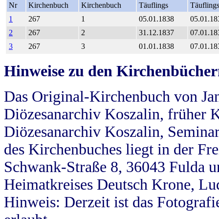
Nr
Kirchenbuch
Kirchenbuch
Täuflings
Täufling
1
267
1
05.01.1838
05.01.18
2
267
2
31.12.1837
07.01.18
3
267
3
01.01.1838
07.01.18
Hinweise zu den Kirchenbücher
Das Original-Kirchenbuch von Jan
Diözesanarchiv Koszalin, früher Kö
Diözesanarchiv Koszalin, Seminar
des Kirchenbuches liegt in der Fr
Schwank-Straße 8, 36043 Fulda u
Heimatkreises Deutsch Krone, Lu
Hinweis: Derzeit ist das Fotograf