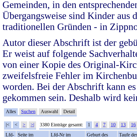
Gemeinden, in den entsprechende
Übergangsweise sind Kinder aus 
traditionellen Gründen - in Zippn
Autor dieser Abschrift ist der geb
Er weist auf folgende Sachverhalte
von einer Kopie des Original-Kirc
zweifelsfreie Fehler im Kirchenbuc
worden. Bei der Abschrift kann e
gekommen sein. Deshalb wird kein
Alles
Suchen
Auswahl
Detail
|<
<
>
>|
3380 Einträge gesamt:
1
4
7
10
13
16
Lfd-
Seite im
Lfd-Nr im
Geburt des
Taufe de