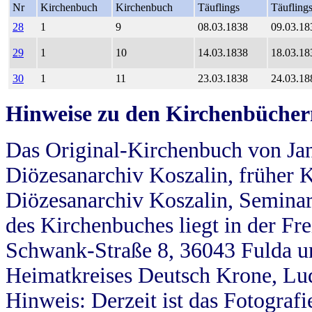
Nr
Kirchenbuch
Kirchenbuch
Täuflings
Täufling
28
1
9
08.03.1838
09.03.18
29
1
10
14.03.1838
18.03.18
30
1
11
23.03.1838
24.03.18
Hinweise zu den Kirchenbücher
Das Original-Kirchenbuch von Jan
Diözesanarchiv Koszalin, früher Kö
Diözesanarchiv Koszalin, Seminar
des Kirchenbuches liegt in der Fr
Schwank-Straße 8, 36043 Fulda u
Heimatkreises Deutsch Krone, Lu
Hinweis: Derzeit ist das Fotograf