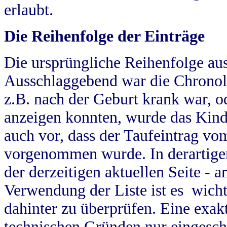
erlaubt.
Die Reihenfolge der Einträge
Die ursprüngliche Reihenfolge au
Ausschlaggebend war die Chronol
z.B. nach der Geburt krank war, od
anzeigen konnten, wurde das Kind
auch vor, dass der Taufeintrag vo
vorgenommen wurde. In derartigen
der derzeitigen aktuellen Seite -
Verwendung der Liste ist es wich
dahinter zu überprüfen. Eine exa
technischen Gründen nur eingesch