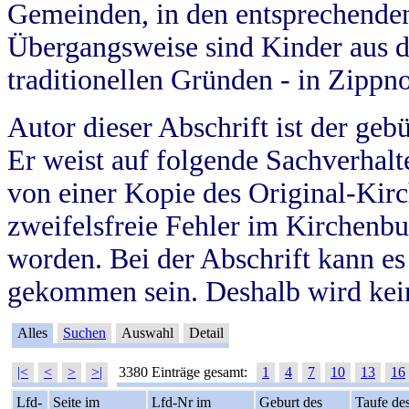
Gemeinden, in den entsprechende
Übergangsweise sind Kinder aus 
traditionellen Gründen - in Zippn
Autor dieser Abschrift ist der geb
Er weist auf folgende Sachverhalte
von einer Kopie des Original-Kirc
zweifelsfreie Fehler im Kirchenbuc
worden. Bei der Abschrift kann e
gekommen sein. Deshalb wird kein
Alles
Suchen
Auswahl
Detail
|<
<
>
>|
3380 Einträge gesamt:
1
4
7
10
13
16
Lfd-
Seite im
Lfd-Nr im
Geburt des
Taufe de