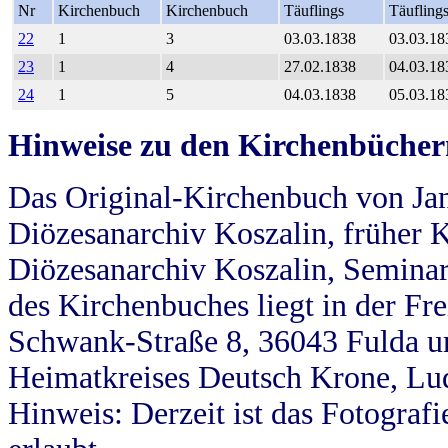
Nr
Kirchenbuch
Kirchenbuch
Täuflings
Täufling
22
1
3
03.03.1838
03.03.18
23
1
4
27.02.1838
04.03.18
24
1
5
04.03.1838
05.03.18
Hinweise zu den Kirchenbücher
Das Original-Kirchenbuch von Jan
Diözesanarchiv Koszalin, früher Kö
Diözesanarchiv Koszalin, Seminar
des Kirchenbuches liegt in der Fr
Schwank-Straße 8, 36043 Fulda u
Heimatkreises Deutsch Krone, Lu
Hinweis: Derzeit ist das Fotograf