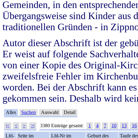
Gemeinden, in den entsprechende
Übergangsweise sind Kinder aus 
traditionellen Gründen - in Zippn
Autor dieser Abschrift ist der geb
Er weist auf folgende Sachverhalte
von einer Kopie des Original-Kirc
zweifelsfreie Fehler im Kirchenbuc
worden. Bei der Abschrift kann e
gekommen sein. Deshalb wird kein
Alles
Suchen
Auswahl
Detail
|<
<
>
>|
3380 Einträge gesamt:
1
4
7
10
13
16
Lfd-
Seite im
Lfd-Nr im
Geburt des
Taufe de