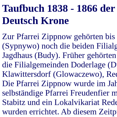
Taufbuch 1838 - 1866 der
Deutsch Krone
Zur Pfarrei Zippnow gehörten bi
(Sypnywo) noch die beiden Filial
Jagdhaus (Budy). Früher gehörten 
die Filialgemeinden Doderlage (D
Klawittersdorf (Glowaczewo), Red
Die Pfarrei Zippnow wurde im Jah
selbständige Pfarrei Freudenfier m
Stabitz und ein Lokalvikariat Red
wurden errichtet. Ab diesem Zeitp