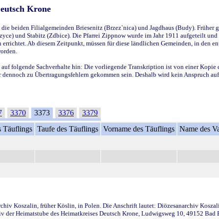
Deutsch Krone
ie beiden Filialgemeinden Briesenitz (Brzez`nica) und Jagdhaus (Budy). Früher g
yce) und Stabitz (Zdbice). Die Pfarrei Zippnow wurde im Jahr 1911 aufgeteilt und e
en errichtet. Ab diesem Zeitpunkt, müssen für diese ländlichen Gemeinden, in den
worden.
 auf folgende Sachverhalte hin: Die vorliegende Transkription ist von einer Kopie 
aber dennoch zu Übertragungsfehlern gekommen sein. Deshalb wird kein Anspruch auf 
7
3370
3373
3376
3379
 Täuflings
Taufe des Täuflings
Vorname des Täuflings
Name des Va
iv Koszalin, früher Köslin, in Polen. Die Anschrift lautet: Diözesanarchiv Koszal
v der Heimatstube des Heimatkreises Deutsch Krone, Ludwigsweg 10, 49152 Bad Ess