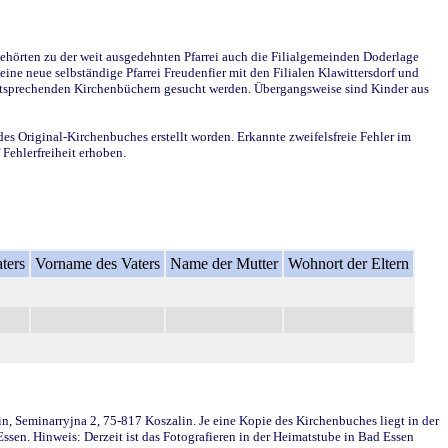
ehörten zu der weit ausgedehnten Pfarrei auch die Filialgemeinden Doderlage
ine neue selbständige Pfarrei Freudenfier mit den Filialen Klawittersdorf und
 entsprechenden Kirchenbüchern gesucht werden. Übergangsweise sind Kinder aus
des Original-Kirchenbuches erstellt worden. Erkannte zweifelsfreie Fehler im
Fehlerfreiheit erhoben.
ters
Vorname des Vaters
Name der Mutter
Wohnort der Eltern
in, Seminarryjna 2, 75-817 Koszalin. Je eine Kopie des Kirchenbuches liegt in der
en. Hinweis: Derzeit ist das Fotografieren in der Heimatstube in Bad Essen