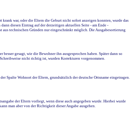
krank war, oder die Eltern die Geburt nicht sofort anzeigen konnten, wurde das
ann diesen Eintrag auf der derzeitigen aktuellen Seite - am Ende -
st aus technischen Gründen nur eingeschränkt möglich. Die Ausgabesortierung
r besser gesagt, wie die Bewohner ihn ausgesprochen haben. Später dann so
e Schreibweise nicht richtig ist, wurden Korrekturen vorgenommen.
r Spalte Wohnort der Eltern, grundsätzlich der deutsche Ortsname eingetragen.
rtsangabe der Eltern vorliegt, wenn diese auch angegeben wurde. Hierbei wurde
d kann man aber von der Richtigkeit dieser Angabe ausgehen.