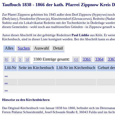
Taufbuch 1838 - 1866 der kath. Pfarrei Zippnow Kreis 
Zur Pfarrei Zippnow gehörten bis 1945 außer dem Dorf Zippnow (Sypnywo) noch d
(Dudylany), Freudenfier (Szwecja), Klawittersdorf (Glowaczewo), Rederitz (Nadarz
Stabitz und ein Lokalvikariat Rederitz mit der Tochterkirche in Doderlage wurd
diesen Gemeinden - wohl noch aus traditionellen Gründen - in Zippnow getauft 
Autor dieser Abschrift ist der gebürtige Rederitzer
Paul Lüdtke
aus Köln. Er weist
Kirchenbuch, sind in dieser Liste korrigiert worden. Bei der Abschrift kann es 
Alles
Suchen
Auswahl
Detail
|<
<
>
>|
3380 Einträge gesamt:
<<
3361
3364
336
Lfd-Nr
Seite im Kirchenbuch
Lfd-Nr im Kirchenbuch
Geburt des
...
...
...
Hinweise zu den Kirchenbüchern
Das Original-Kirchenbuch von Januar 1838 bis 1866, befindet sich im Diözesanarch
Freien Prälatur Schneidemühl, Josef-Schwank-Straße 8, 36043 Fulda und im Archi