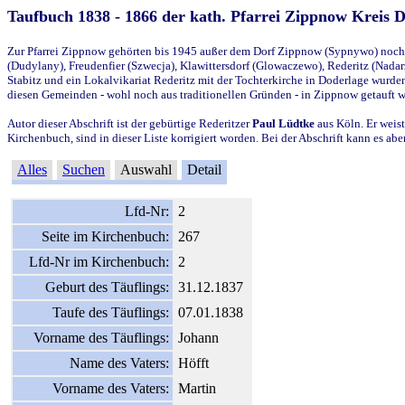
Taufbuch 1838 - 1866 der kath. Pfarrei Zippnow Kreis 
Zur Pfarrei Zippnow gehörten bis 1945 außer dem Dorf Zippnow (Sypnywo) noch d
(Dudylany), Freudenfier (Szwecja), Klawittersdorf (Glowaczewo), Rederitz (Nadarz
Stabitz und ein Lokalvikariat Rederitz mit der Tochterkirche in Doderlage wurd
diesen Gemeinden - wohl noch aus traditionellen Gründen - in Zippnow getauft 
Autor dieser Abschrift ist der gebürtige Rederitzer
Paul Lüdtke
aus Köln. Er weist
Kirchenbuch, sind in dieser Liste korrigiert worden. Bei der Abschrift kann es 
Alles
Suchen
Auswahl
Detail
Lfd-Nr:
2
Seite im Kirchenbuch:
267
Lfd-Nr im Kirchenbuch:
2
Geburt des Täuflings:
31.12.1837
Taufe des Täuflings:
07.01.1838
Vorname des Täuflings:
Johann
Name des Vaters:
Höfft
Vorname des Vaters:
Martin