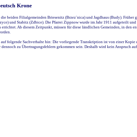
Deutsch Krone
ie beiden Filialgemeinden Briesenitz (Brzez`nica) und Jagdhaus (Budy). Früher g
yce) und Stabitz (Zdbice). Die Pfarrei Zippnow wurde im Jahr 1911 aufgeteilt und e
en errichtet. Ab diesem Zeitpunkt, müssen für diese ländlichen Gemeinden, in den
worden.
 auf folgende Sachverhalte hin: Die vorliegende Transkription ist von einer Kopie 
aber dennoch zu Übertragungsfehlern gekommen sein. Deshalb wird kein Anspruch auf 