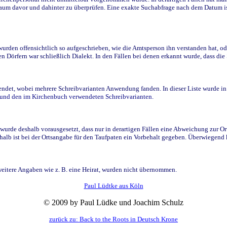
raum davor und dahinter zu überprüfen. Eine exakte Suchabfrage nach dem Datum i
den offensichtlich so aufgeschrieben, wie die Amtsperson ihn verstanden hat, ode
n Dörfern war schließlich Dialekt. In den Fällen bei denen erkannt wurde, dass di
t, wobei mehrere Schreibvarianten Anwendung fanden. In dieser Liste wurde in de
n und den im Kirchenbuch verwendeten Schreibvarianten.
wurde deshalb vorausgesetzt, dass nur in derartigen Fällen eine Abweichung zur O
eshalb ist bei der Ortsangabe für den Taufpaten ein Vorbehalt gegeben. Überwiegen
weitere Angaben wie z. B. eine Heirat, wurden nicht übernommen.
Paul Lüdtke aus Köln
© 2009 by Paul Lüdke und Joachim Schulz
zurück zu: Back to the Roots in Deutsch Krone