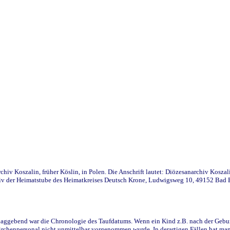
iv Koszalin, früher Köslin, in Polen. Die Anschrift lautet: Diözesanarchiv Koszal
v der Heimatstube des Heimatkreises Deutsch Krone, Ludwigsweg 10, 49152 Bad Ess
ggebend war die Chronologie des Taufdatums. Wenn ein Kind z.B. nach der Geburt 
rchenpersonal nicht unmittelbar vorgenommen wurde. In derartigen Fällen hat man d