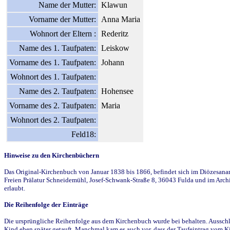
Name der Mutter:
Klawun
Vorname der Mutter:
Anna Maria
Wohnort der Eltern :
Rederitz
Name des 1. Taufpaten:
Leiskow
Vorname des 1. Taufpaten:
Johann
Wohnort des 1. Taufpaten:
Name des 2. Taufpaten:
Hohensee
Vorname des 2. Taufpaten:
Maria
Wohnort des 2. Taufpaten:
Feld18:
Hinweise zu den Kirchenbüchern
Das Original-Kirchenbuch von Januar 1838 bis 1866, befindet sich im Diözesanarch
Freien Prälatur Schneidemühl, Josef-Schwank-Straße 8, 36043 Fulda und im Archi
erlaubt.
Die Reihenfolge der Einträge
Die ursprüngliche Reihenfolge aus dem Kirchenbuch wurde bei behalten. Ausschla
Kind eben später getauft. Manchmal kam es auch vor, dass der Taufeintrag vom Ki