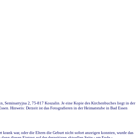
in, Seminarryjna 2, 75-817 Koszalin. Je eine Kopie des Kirchenbuches liegt in der
en. Hinweis: Derzeit ist das Fotografieren in der Heimatstube in Bad Essen
krank war, oder die Eltern die Geburt nicht sofort anzeigen konnten, wurde das
ann diesen Eintrag auf der derzeitigen aktuellen Seite - am Ende -