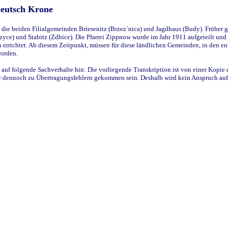
Deutsch Krone
ie beiden Filialgemeinden Briesenitz (Brzez`nica) und Jagdhaus (Budy). Früher g
yce) und Stabitz (Zdbice). Die Pfarrei Zippnow wurde im Jahr 1911 aufgeteilt und e
en errichtet. Ab diesem Zeitpunkt, müssen für diese ländlichen Gemeinden, in den
worden.
 auf folgende Sachverhalte hin: Die vorliegende Transkription ist von einer Kopie 
aber dennoch zu Übertragungsfehlern gekommen sein. Deshalb wird kein Anspruch auf 