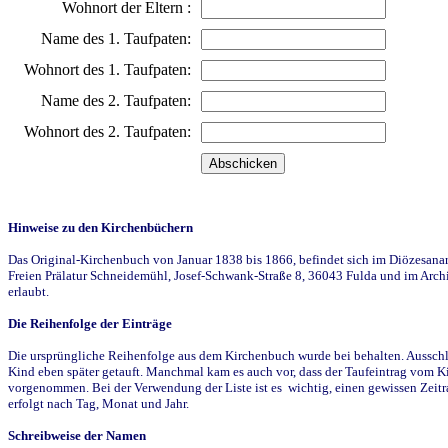
Wohnort der Eltern :
Name des 1. Taufpaten:
Wohnort des 1. Taufpaten:
Name des 2. Taufpaten:
Wohnort des 2. Taufpaten:
Hinweise zu den Kirchenbüchern
Das Original-Kirchenbuch von Januar 1838 bis 1866, befindet sich im Diözesanarch
Freien Prälatur Schneidemühl, Josef-Schwank-Straße 8, 36043 Fulda und im Archi
erlaubt.
Die Reihenfolge der Einträge
Die ursprüngliche Reihenfolge aus dem Kirchenbuch wurde bei behalten. Ausschla
Kind eben später getauft. Manchmal kam es auch vor, dass der Taufeintrag vom Ki
vorgenommen. Bei der Verwendung der Liste ist es wichtig, einen gewissen Zeit
erfolgt nach Tag, Monat und Jahr.
Schreibweise der Namen