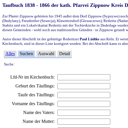
Taufbuch 1838 - 1866 der kath. Pfarrei Zippnow Kreis 
Zur Pfarrei Zippnow gehörten bis 1945 außer dem Dorf Zippnow (Sypnywo) noch d
(Dudylany), Freudenfier (Szwecja), Klawittersdorf (Glowaczewo), Rederitz (Nadarz
Stabitz und ein Lokalvikariat Rederitz mit der Tochterkirche in Doderlage wurd
diesen Gemeinden - wohl noch aus traditionellen Gründen - in Zippnow getauft 
Autor dieser Abschrift ist der gebürtige Rederitzer
Paul Lüdtke
aus Köln. Er weist
Kirchenbuch, sind in dieser Liste korrigiert worden. Bei der Abschrift kann es 
Alles
Suchen
Auswahl
Detail
Suche:
Lfd-Nr im Kirchenbuch:
Geburt des Täuflings:
Taufe des Täuflings:
Vorname des Täuflings:
Name des Vaters:
Name der Mutter: