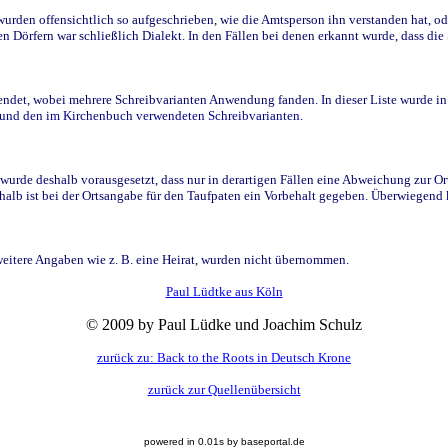
den offensichtlich so aufgeschrieben, wie die Amtsperson ihn verstanden hat, ode
n Dörfern war schließlich Dialekt. In den Fällen bei denen erkannt wurde, dass di
t, wobei mehrere Schreibvarianten Anwendung fanden. In dieser Liste wurde in de
n und den im Kirchenbuch verwendeten Schreibvarianten.
wurde deshalb vorausgesetzt, dass nur in derartigen Fällen eine Abweichung zur O
eshalb ist bei der Ortsangabe für den Taufpaten ein Vorbehalt gegeben. Überwiegen
weitere Angaben wie z. B. eine Heirat, wurden nicht übernommen.
Paul Lüdtke aus Köln
© 2009 by Paul Lüdke und Joachim Schulz
zurück zu: Back to the Roots in Deutsch Krone
zurück zur Quellenübersicht
powered in 0.01s by baseportal.de