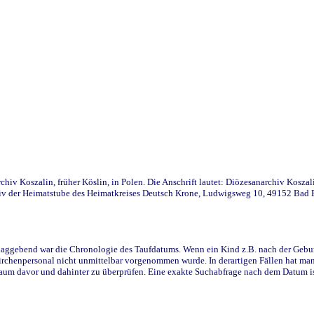
iv Koszalin, früher Köslin, in Polen. Die Anschrift lautet: Diözesanarchiv Koszal
v der Heimatstube des Heimatkreises Deutsch Krone, Ludwigsweg 10, 49152 Bad Ess
ggebend war die Chronologie des Taufdatums. Wenn ein Kind z.B. nach der Geburt 
rchenpersonal nicht unmittelbar vorgenommen wurde. In derartigen Fällen hat man d
raum davor und dahinter zu überprüfen. Eine exakte Suchabfrage nach dem Datum i