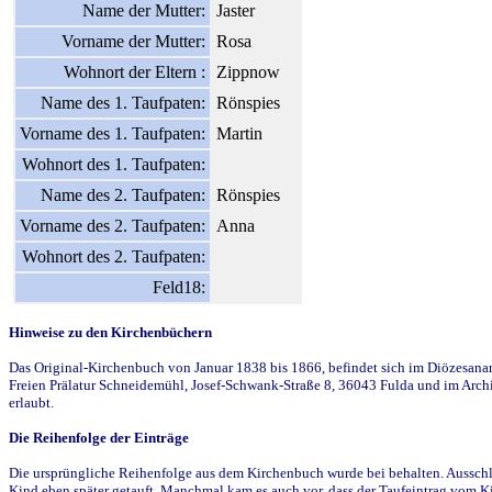
Name der Mutter:
Jaster
Vorname der Mutter:
Rosa
Wohnort der Eltern :
Zippnow
Name des 1. Taufpaten:
Rönspies
Vorname des 1. Taufpaten:
Martin
Wohnort des 1. Taufpaten:
Name des 2. Taufpaten:
Rönspies
Vorname des 2. Taufpaten:
Anna
Wohnort des 2. Taufpaten:
Feld18:
Hinweise zu den Kirchenbüchern
Das Original-Kirchenbuch von Januar 1838 bis 1866, befindet sich im Diözesanarch
Freien Prälatur Schneidemühl, Josef-Schwank-Straße 8, 36043 Fulda und im Archi
erlaubt.
Die Reihenfolge der Einträge
Die ursprüngliche Reihenfolge aus dem Kirchenbuch wurde bei behalten. Ausschla
Kind eben später getauft. Manchmal kam es auch vor, dass der Taufeintrag vom Ki