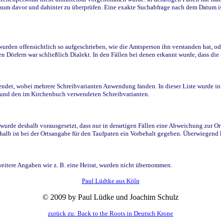
raum davor und dahinter zu überprüfen. Eine exakte Suchabfrage nach dem Datum i
den offensichtlich so aufgeschrieben, wie die Amtsperson ihn verstanden hat, ode
n Dörfern war schließlich Dialekt. In den Fällen bei denen erkannt wurde, dass di
t, wobei mehrere Schreibvarianten Anwendung fanden. In dieser Liste wurde in de
n und den im Kirchenbuch verwendeten Schreibvarianten.
wurde deshalb vorausgesetzt, dass nur in derartigen Fällen eine Abweichung zur O
eshalb ist bei der Ortsangabe für den Taufpaten ein Vorbehalt gegeben. Überwiegen
weitere Angaben wie z. B. eine Heirat, wurden nicht übernommen.
Paul Lüdtke aus Köln
© 2009 by Paul Lüdke und Joachim Schulz
zurück zu: Back to the Roots in Deutsch Krone