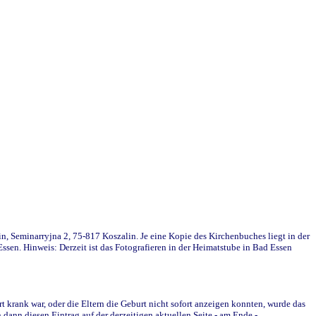
in, Seminarryjna 2, 75-817 Koszalin. Je eine Kopie des Kirchenbuches liegt in der
en. Hinweis: Derzeit ist das Fotografieren in der Heimatstube in Bad Essen
krank war, oder die Eltern die Geburt nicht sofort anzeigen konnten, wurde das
ann diesen Eintrag auf der derzeitigen aktuellen Seite - am Ende -