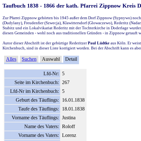
Taufbuch 1838 - 1866 der kath. Pfarrei Zippnow Kreis 
Zur Pfarrei Zippnow gehörten bis 1945 außer dem Dorf Zippnow (Sypnywo) noch d
(Dudylany), Freudenfier (Szwecja), Klawittersdorf (Glowaczewo), Rederitz (Nadarz
Stabitz und ein Lokalvikariat Rederitz mit der Tochterkirche in Doderlage wurd
diesen Gemeinden - wohl noch aus traditionellen Gründen - in Zippnow getauft 
Autor dieser Abschrift ist der gebürtige Rederitzer
Paul Lüdtke
aus Köln. Er weist
Kirchenbuch, sind in dieser Liste korrigiert worden. Bei der Abschrift kann es 
Alles
Suchen
Auswahl
Detail
Lfd-Nr:
5
Seite im Kirchenbuch:
267
Lfd-Nr im Kirchenbuch:
5
Geburt des Täuflings:
16.01.1838
Taufe des Täuflings:
18.01.1838
Vorname des Täuflings:
Justina
Name des Vaters:
Roloff
Vorname des Vaters:
Lorenz