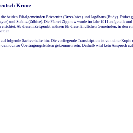
Deutsch Krone
ie beiden Filialgemeinden Briesenitz (Brzez`nica) und Jagdhaus (Budy). Früher g
yce) und Stabitz (Zdbice). Die Pfarrei Zippnow wurde im Jahr 1911 aufgeteilt und e
en errichtet. Ab diesem Zeitpunkt, müssen für diese ländlichen Gemeinden, in den
worden.
 auf folgende Sachverhalte hin: Die vorliegende Transkription ist von einer Kopie 
aber dennoch zu Übertragungsfehlern gekommen sein. Deshalb wird kein Anspruch auf 