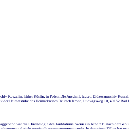
iv Koszalin, früher Köslin, in Polen. Die Anschrift lautet: Diözesanarchiv Koszal
v der Heimatstube des Heimatkreises Deutsch Krone, Ludwigsweg 10, 49152 Bad Ess
ggebend war die Chronologie des Taufdatums. Wenn ein Kind z.B. nach der Geburt 
rchenpersonal nicht unmittelbar vorgenommen wurde. In derartigen Fällen hat man d