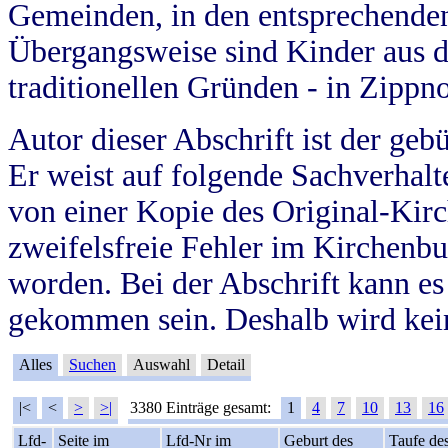
Gemeinden, in den entsprechende
Übergangsweise sind Kinder aus 
traditionellen Gründen - in Zippn
Autor dieser Abschrift ist der geb
Er weist auf folgende Sachverhalte
von einer Kopie des Original-Kirc
zweifelsfreie Fehler im Kirchenbuc
worden. Bei der Abschrift kann e
gekommen sein. Deshalb wird kein
Alles
Suchen
Auswahl
Detail
|<
<
>
>|
3380 Einträge gesamt:
1
4
7
10
13
16
Lfd-
Seite im
Lfd-Nr im
Geburt des
Taufe de