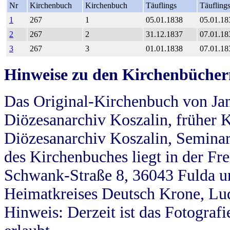
Nr
Kirchenbuch
Kirchenbuch
Täuflings
Täufling
1
267
1
05.01.1838
05.01.18
2
267
2
31.12.1837
07.01.18
3
267
3
01.01.1838
07.01.18
Hinweise zu den Kirchenbücher
Das Original-Kirchenbuch von Jan
Diözesanarchiv Koszalin, früher Kö
Diözesanarchiv Koszalin, Seminar
des Kirchenbuches liegt in der Fr
Schwank-Straße 8, 36043 Fulda u
Heimatkreises Deutsch Krone, Lu
Hinweis: Derzeit ist das Fotograf