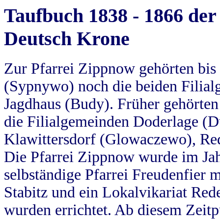
Taufbuch 1838 - 1866 der
Deutsch Krone
Zur Pfarrei Zippnow gehörten bi
(Sypnywo) noch die beiden Filial
Jagdhaus (Budy). Früher gehörten 
die Filialgemeinden Doderlage (D
Klawittersdorf (Glowaczewo), Red
Die Pfarrei Zippnow wurde im Jah
selbständige Pfarrei Freudenfier m
Stabitz und ein Lokalvikariat Red
wurden errichtet. Ab diesem Zeitp