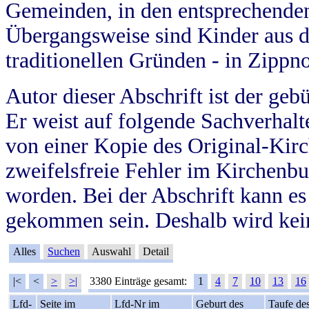
Gemeinden, in den entsprechende
Übergangsweise sind Kinder aus 
traditionellen Gründen - in Zippn
Autor dieser Abschrift ist der geb
Er weist auf folgende Sachverhalte
von einer Kopie des Original-Kirc
zweifelsfreie Fehler im Kirchenbuc
worden. Bei der Abschrift kann e
gekommen sein. Deshalb wird kein
Alles
Suchen
Auswahl
Detail
|<
<
>
>|
3380 Einträge gesamt:
1
4
7
10
13
16
Lfd-
Seite im
Lfd-Nr im
Geburt des
Taufe de