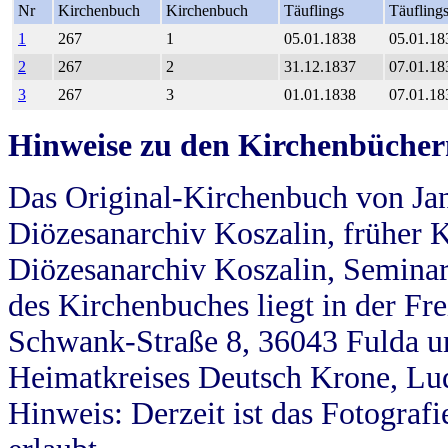
Nr
Kirchenbuch
Kirchenbuch
Täuflings
Täufling
1
267
1
05.01.1838
05.01.18
2
267
2
31.12.1837
07.01.18
3
267
3
01.01.1838
07.01.18
Hinweise zu den Kirchenbücher
Das Original-Kirchenbuch von Jan
Diözesanarchiv Koszalin, früher Kö
Diözesanarchiv Koszalin, Seminar
des Kirchenbuches liegt in der Fr
Schwank-Straße 8, 36043 Fulda u
Heimatkreises Deutsch Krone, Lu
Hinweis: Derzeit ist das Fotograf