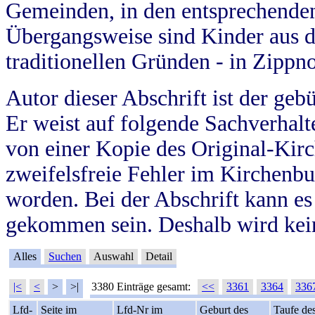
Gemeinden, in den entsprechende
Übergangsweise sind Kinder aus 
traditionellen Gründen - in Zippn
Autor dieser Abschrift ist der geb
Er weist auf folgende Sachverhalte
von einer Kopie des Original-Kirc
zweifelsfreie Fehler im Kirchenbuc
worden. Bei der Abschrift kann e
gekommen sein. Deshalb wird kein
Alles
Suchen
Auswahl
Detail
|<
<
>
>|
3380 Einträge gesamt:
<<
3361
3364
336
Lfd-
Seite im
Lfd-Nr im
Geburt des
Taufe de