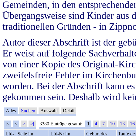
Gemeinden, in den entsprechende
Übergangsweise sind Kinder aus 
traditionellen Gründen - in Zippn
Autor dieser Abschrift ist der geb
Er weist auf folgende Sachverhalte
von einer Kopie des Original-Kirc
zweifelsfreie Fehler im Kirchenbuc
worden. Bei der Abschrift kann e
gekommen sein. Deshalb wird kein
Alles
Suchen
Auswahl
Detail
|<
<
>
>|
3380 Einträge gesamt:
1
4
7
10
13
16
Lfd-
Seite im
Lfd-Nr im
Geburt des
Taufe de