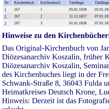
Nr
Kirchenbuch
Kirchenbuch
Täuflings
Täufling
1
267
1
05.01.1838
05.01.18
2
267
2
31.12.1837
07.01.18
3
267
3
01.01.1838
07.01.18
Hinweise zu den Kirchenbücher
Das Original-Kirchenbuch von Jan
Diözesanarchiv Koszalin, früher Kö
Diözesanarchiv Koszalin, Seminar
des Kirchenbuches liegt in der Fr
Schwank-Straße 8, 36043 Fulda u
Heimatkreises Deutsch Krone, Lu
Hinweis: Derzeit ist das Fotograf