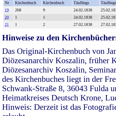
Nr
Kirchenbuch
Kirchenbuch
Täuflings
Täufling
19
268
9
24.02.1838
25.02.18
20
1
1
24.02.1838
25.02.18
21
1
2
27.02.1838
27.02.18
Hinweise zu den Kirchenbücher
Das Original-Kirchenbuch von Jan
Diözesanarchiv Koszalin, früher Kö
Diözesanarchiv Koszalin, Seminar
des Kirchenbuches liegt in der Fr
Schwank-Straße 8, 36043 Fulda u
Heimatkreises Deutsch Krone, Lu
Hinweis: Derzeit ist das Fotograf