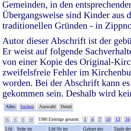
Gemeinden, in den entsprechende
Übergangsweise sind Kinder aus 
traditionellen Gründen - in Zippn
Autor dieser Abschrift ist der geb
Er weist auf folgende Sachverhalte
von einer Kopie des Original-Kirc
zweifelsfreie Fehler im Kirchenbuc
worden. Bei der Abschrift kann e
gekommen sein. Deshalb wird kein
Alles
Suchen
Auswahl
Detail
|<
<
>
>|
3380 Einträge gesamt:
1
4
7
10
13
16
Lfd-
Seite im
Lfd-Nr im
Geburt des
Taufe de