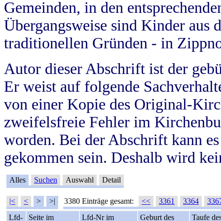
Gemeinden, in den entsprechende
Übergangsweise sind Kinder aus 
traditionellen Gründen - in Zippn
Autor dieser Abschrift ist der geb
Er weist auf folgende Sachverhalte
von einer Kopie des Original-Kirc
zweifelsfreie Fehler im Kirchenbuc
worden. Bei der Abschrift kann e
gekommen sein. Deshalb wird kein
Alles
Suchen
Auswahl
Detail
|<
<
>
>|
3380 Einträge gesamt:
<<
3361
3364
336
Lfd-
Seite im
Lfd-Nr im
Geburt des
Taufe de