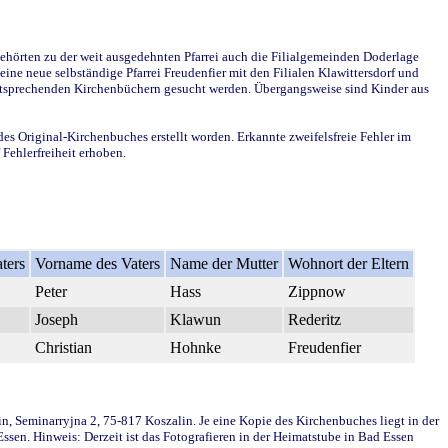
ehörten zu der weit ausgedehnten Pfarrei auch die Filialgemeinden Doderlage
ine neue selbständige Pfarrei Freudenfier mit den Filialen Klawittersdorf und
 entsprechenden Kirchenbüchern gesucht werden. Übergangsweise sind Kinder aus
des Original-Kirchenbuches erstellt worden. Erkannte zweifelsfreie Fehler im
Fehlerfreiheit erhoben.
ters
Vorname des Vaters
Name der Mutter
Wohnort der Eltern
Peter
Hass
Zippnow
Joseph
Klawun
Rederitz
Christian
Hohnke
Freudenfier
in, Seminarryjna 2, 75-817 Koszalin. Je eine Kopie des Kirchenbuches liegt in der
en. Hinweis: Derzeit ist das Fotografieren in der Heimatstube in Bad Essen