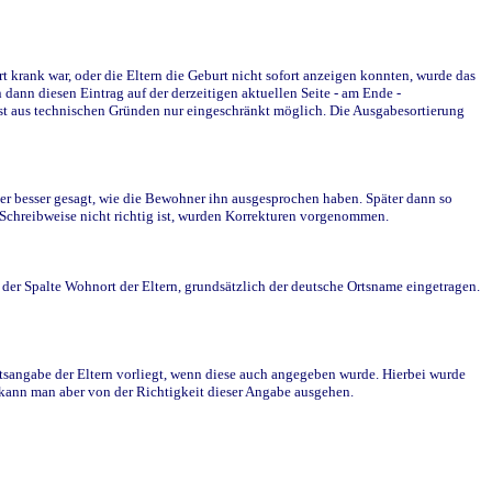
krank war, oder die Eltern die Geburt nicht sofort anzeigen konnten, wurde das
ann diesen Eintrag auf der derzeitigen aktuellen Seite - am Ende -
st aus technischen Gründen nur eingeschränkt möglich. Die Ausgabesortierung
r besser gesagt, wie die Bewohner ihn ausgesprochen haben. Später dann so
e Schreibweise nicht richtig ist, wurden Korrekturen vorgenommen.
r Spalte Wohnort der Eltern, grundsätzlich der deutsche Ortsname eingetragen.
rtsangabe der Eltern vorliegt, wenn diese auch angegeben wurde. Hierbei wurde
d kann man aber von der Richtigkeit dieser Angabe ausgehen.