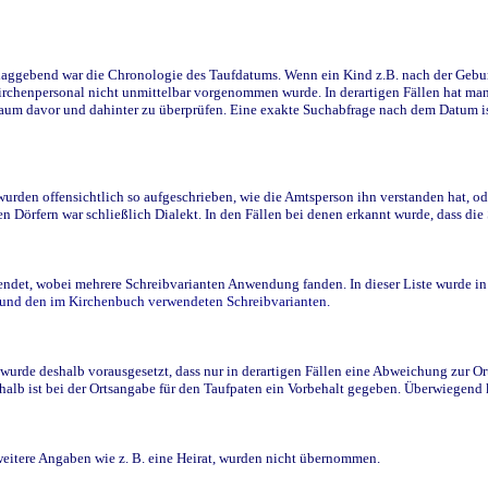
ggebend war die Chronologie des Taufdatums. Wenn ein Kind z.B. nach der Geburt 
rchenpersonal nicht unmittelbar vorgenommen wurde. In derartigen Fällen hat man d
raum davor und dahinter zu überprüfen. Eine exakte Suchabfrage nach dem Datum i
den offensichtlich so aufgeschrieben, wie die Amtsperson ihn verstanden hat, ode
n Dörfern war schließlich Dialekt. In den Fällen bei denen erkannt wurde, dass di
t, wobei mehrere Schreibvarianten Anwendung fanden. In dieser Liste wurde in de
n und den im Kirchenbuch verwendeten Schreibvarianten.
wurde deshalb vorausgesetzt, dass nur in derartigen Fällen eine Abweichung zur O
eshalb ist bei der Ortsangabe für den Taufpaten ein Vorbehalt gegeben. Überwiegen
weitere Angaben wie z. B. eine Heirat, wurden nicht übernommen.