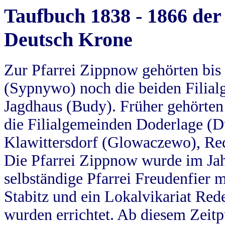
Taufbuch 1838 - 1866 der
Deutsch Krone
Zur Pfarrei Zippnow gehörten bi
(Sypnywo) noch die beiden Filial
Jagdhaus (Budy). Früher gehörten 
die Filialgemeinden Doderlage (D
Klawittersdorf (Glowaczewo), Red
Die Pfarrei Zippnow wurde im Jah
selbständige Pfarrei Freudenfier m
Stabitz und ein Lokalvikariat Red
wurden errichtet. Ab diesem Zeitp