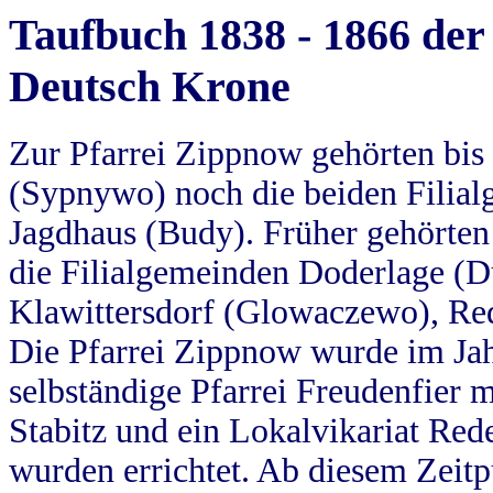
Taufbuch 1838 - 1866 der
Deutsch Krone
Zur Pfarrei Zippnow gehörten bi
(Sypnywo) noch die beiden Filial
Jagdhaus (Budy). Früher gehörten 
die Filialgemeinden Doderlage (D
Klawittersdorf (Glowaczewo), Red
Die Pfarrei Zippnow wurde im Jah
selbständige Pfarrei Freudenfier m
Stabitz und ein Lokalvikariat Red
wurden errichtet. Ab diesem Zeitp