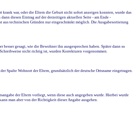
krank war, oder die Eltern die Geburt nicht sofort anzeigen konnten, wurde das
ann diesen Eintrag auf der derzeitigen aktuellen Seite - am Ende -
st aus technischen Gründen nur eingeschränkt möglich. Die Ausgabesortierung
r besser gesagt, wie die Bewohner ihn ausgesprochen haben. Später dann so
e Schreibweise nicht richtig ist, wurden Korrekturen vorgenommen.
r Spalte Wohnort der Eltern, grundsätzlich der deutsche Ortsname eingetragen.
rtsangabe der Eltern vorliegt, wenn diese auch angegeben wurde. Hierbei wurde
d kann man aber von der Richtigkeit dieser Angabe ausgehen.