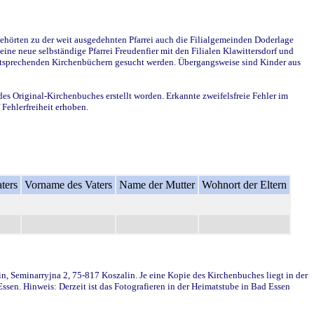
ehörten zu der weit ausgedehnten Pfarrei auch die Filialgemeinden Doderlage
ine neue selbständige Pfarrei Freudenfier mit den Filialen Klawittersdorf und
 entsprechenden Kirchenbüchern gesucht werden. Übergangsweise sind Kinder aus
des Original-Kirchenbuches erstellt worden. Erkannte zweifelsfreie Fehler im
Fehlerfreiheit erhoben.
ters
Vorname des Vaters
Name der Mutter
Wohnort der Eltern
in, Seminarryjna 2, 75-817 Koszalin. Je eine Kopie des Kirchenbuches liegt in der
en. Hinweis: Derzeit ist das Fotografieren in der Heimatstube in Bad Essen