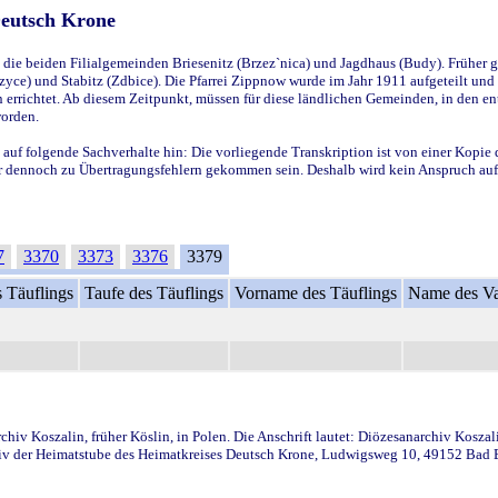
Deutsch Krone
ie beiden Filialgemeinden Briesenitz (Brzez`nica) und Jagdhaus (Budy). Früher g
yce) und Stabitz (Zdbice). Die Pfarrei Zippnow wurde im Jahr 1911 aufgeteilt und e
en errichtet. Ab diesem Zeitpunkt, müssen für diese ländlichen Gemeinden, in den
worden.
 auf folgende Sachverhalte hin: Die vorliegende Transkription ist von einer Kopie 
aber dennoch zu Übertragungsfehlern gekommen sein. Deshalb wird kein Anspruch auf 
7
3370
3373
3376
3379
 Täuflings
Taufe des Täuflings
Vorname des Täuflings
Name des Va
iv Koszalin, früher Köslin, in Polen. Die Anschrift lautet: Diözesanarchiv Koszal
v der Heimatstube des Heimatkreises Deutsch Krone, Ludwigsweg 10, 49152 Bad Ess