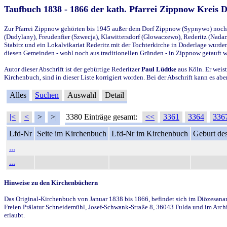
Taufbuch 1838 - 1866 der kath. Pfarrei Zippnow Kreis 
Zur Pfarrei Zippnow gehörten bis 1945 außer dem Dorf Zippnow (Sypnywo) noch d
(Dudylany), Freudenfier (Szwecja), Klawittersdorf (Glowaczewo), Rederitz (Nadarz
Stabitz und ein Lokalvikariat Rederitz mit der Tochterkirche in Doderlage wurd
diesen Gemeinden - wohl noch aus traditionellen Gründen - in Zippnow getauft 
Autor dieser Abschrift ist der gebürtige Rederitzer
Paul Lüdtke
aus Köln. Er weist
Kirchenbuch, sind in dieser Liste korrigiert worden. Bei der Abschrift kann es 
Alles
Suchen
Auswahl
Detail
|<
<
>
>|
3380 Einträge gesamt:
<<
3361
3364
336
Lfd-Nr
Seite im Kirchenbuch
Lfd-Nr im Kirchenbuch
Geburt des
...
...
Hinweise zu den Kirchenbüchern
Das Original-Kirchenbuch von Januar 1838 bis 1866, befindet sich im Diözesanarch
Freien Prälatur Schneidemühl, Josef-Schwank-Straße 8, 36043 Fulda und im Archi
erlaubt.