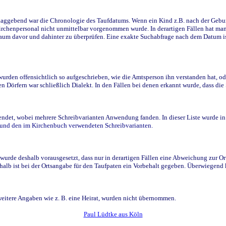
ggebend war die Chronologie des Taufdatums. Wenn ein Kind z.B. nach der Geburt 
rchenpersonal nicht unmittelbar vorgenommen wurde. In derartigen Fällen hat man d
raum davor und dahinter zu überprüfen. Eine exakte Suchabfrage nach dem Datum i
den offensichtlich so aufgeschrieben, wie die Amtsperson ihn verstanden hat, ode
n Dörfern war schließlich Dialekt. In den Fällen bei denen erkannt wurde, dass di
t, wobei mehrere Schreibvarianten Anwendung fanden. In dieser Liste wurde in de
n und den im Kirchenbuch verwendeten Schreibvarianten.
wurde deshalb vorausgesetzt, dass nur in derartigen Fällen eine Abweichung zur O
eshalb ist bei der Ortsangabe für den Taufpaten ein Vorbehalt gegeben. Überwiegen
weitere Angaben wie z. B. eine Heirat, wurden nicht übernommen.
Paul Lüdtke aus Köln