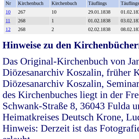
Nr
Kirchenbuch
Kirchenbuch
Täuflings
Täufling
10
267
10
29.01.1838
01.02.18
11
268
1
01.02.1838
03.02.18
12
268
2
02.02.1838
08.02.18
Hinweise zu den Kirchenbücher
Das Original-Kirchenbuch von Jan
Diözesanarchiv Koszalin, früher Kö
Diözesanarchiv Koszalin, Seminar
des Kirchenbuches liegt in der Fr
Schwank-Straße 8, 36043 Fulda u
Heimatkreises Deutsch Krone, Lu
Hinweis: Derzeit ist das Fotograf