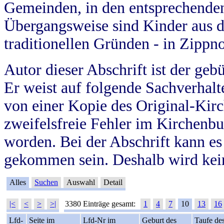
Gemeinden, in den entsprechende
Übergangsweise sind Kinder aus 
traditionellen Gründen - in Zippn
Autor dieser Abschrift ist der geb
Er weist auf folgende Sachverhalte
von einer Kopie des Original-Kirc
zweifelsfreie Fehler im Kirchenbuc
worden. Bei der Abschrift kann e
gekommen sein. Deshalb wird kein
Alles
Suchen
Auswahl
Detail
|<
<
>
>|
3380 Einträge gesamt:
1
4
7
10
13
16
Lfd-
Seite im
Lfd-Nr im
Geburt des
Taufe de