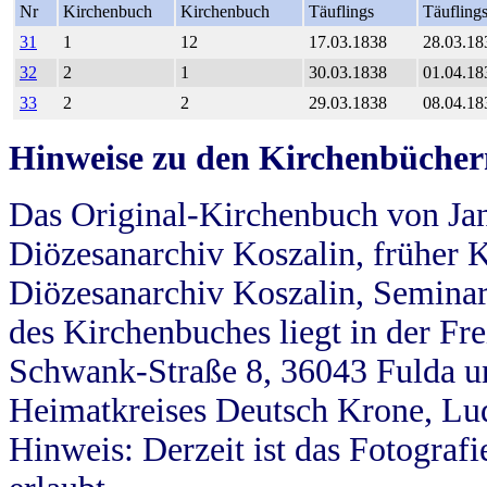
Nr
Kirchenbuch
Kirchenbuch
Täuflings
Täufling
31
1
12
17.03.1838
28.03.18
32
2
1
30.03.1838
01.04.18
33
2
2
29.03.1838
08.04.18
Hinweise zu den Kirchenbücher
Das Original-Kirchenbuch von Jan
Diözesanarchiv Koszalin, früher Kö
Diözesanarchiv Koszalin, Seminar
des Kirchenbuches liegt in der Fr
Schwank-Straße 8, 36043 Fulda u
Heimatkreises Deutsch Krone, Lu
Hinweis: Derzeit ist das Fotograf