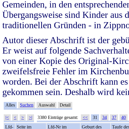
Gemeinden, in den entsprechende
Übergangsweise sind Kinder aus 
traditionellen Gründen - in Zippn
Autor dieser Abschrift ist der geb
Er weist auf folgende Sachverhalte
von einer Kopie des Original-Kirc
zweifelsfreie Fehler im Kirchenbuc
worden. Bei der Abschrift kann e
gekommen sein. Deshalb wird kein
Alles
Suchen
Auswahl
Detail
|<
<
>
>|
3380 Einträge gesamt:
<<
31
34
37
40
Lfd-
Seite im
Lfd-Nr im
Geburt des
Taufe de