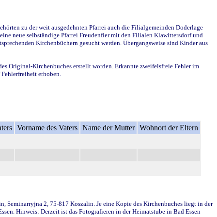
ehörten zu der weit ausgedehnten Pfarrei auch die Filialgemeinden Doderlage
ine neue selbständige Pfarrei Freudenfier mit den Filialen Klawittersdorf und
 entsprechenden Kirchenbüchern gesucht werden. Übergangsweise sind Kinder aus
des Original-Kirchenbuches erstellt worden. Erkannte zweifelsfreie Fehler im
Fehlerfreiheit erhoben.
ters
Vorname des Vaters
Name der Mutter
Wohnort der Eltern
in, Seminarryjna 2, 75-817 Koszalin. Je eine Kopie des Kirchenbuches liegt in der
en. Hinweis: Derzeit ist das Fotografieren in der Heimatstube in Bad Essen