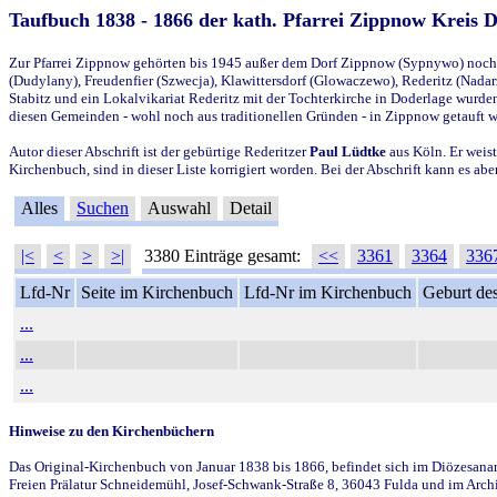
Taufbuch 1838 - 1866 der kath. Pfarrei Zippnow Kreis 
Zur Pfarrei Zippnow gehörten bis 1945 außer dem Dorf Zippnow (Sypnywo) noch d
(Dudylany), Freudenfier (Szwecja), Klawittersdorf (Glowaczewo), Rederitz (Nadarz
Stabitz und ein Lokalvikariat Rederitz mit der Tochterkirche in Doderlage wurd
diesen Gemeinden - wohl noch aus traditionellen Gründen - in Zippnow getauft 
Autor dieser Abschrift ist der gebürtige Rederitzer
Paul Lüdtke
aus Köln. Er weist
Kirchenbuch, sind in dieser Liste korrigiert worden. Bei der Abschrift kann es 
Alles
Suchen
Auswahl
Detail
|<
<
>
>|
3380 Einträge gesamt:
<<
3361
3364
336
Lfd-Nr
Seite im Kirchenbuch
Lfd-Nr im Kirchenbuch
Geburt des
...
...
...
Hinweise zu den Kirchenbüchern
Das Original-Kirchenbuch von Januar 1838 bis 1866, befindet sich im Diözesanarch
Freien Prälatur Schneidemühl, Josef-Schwank-Straße 8, 36043 Fulda und im Archi