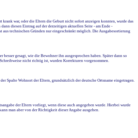
krank war, oder die Eltern die Geburt nicht sofort anzeigen konnten, wurde das
ann diesen Eintrag auf der derzeitigen aktuellen Seite - am Ende -
st aus technischen Gründen nur eingeschränkt möglich. Die Ausgabesortierung
r besser gesagt, wie die Bewohner ihn ausgesprochen haben. Später dann so
e Schreibweise nicht richtig ist, wurden Korrekturen vorgenommen.
r Spalte Wohnort der Eltern, grundsätzlich der deutsche Ortsname eingetragen.
rtsangabe der Eltern vorliegt, wenn diese auch angegeben wurde. Hierbei wurde
d kann man aber von der Richtigkeit dieser Angabe ausgehen.