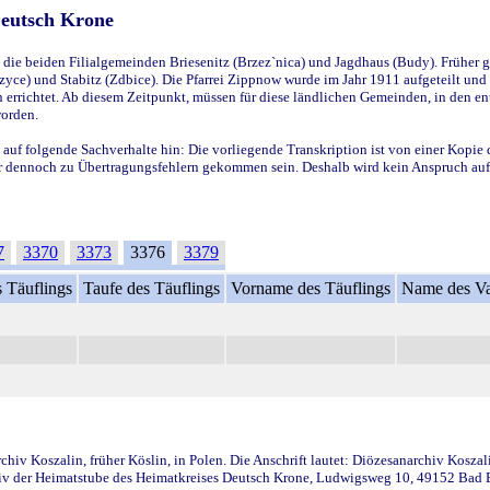
Deutsch Krone
ie beiden Filialgemeinden Briesenitz (Brzez`nica) und Jagdhaus (Budy). Früher g
yce) und Stabitz (Zdbice). Die Pfarrei Zippnow wurde im Jahr 1911 aufgeteilt und e
en errichtet. Ab diesem Zeitpunkt, müssen für diese ländlichen Gemeinden, in den
worden.
 auf folgende Sachverhalte hin: Die vorliegende Transkription ist von einer Kopie 
aber dennoch zu Übertragungsfehlern gekommen sein. Deshalb wird kein Anspruch auf 
7
3370
3373
3376
3379
 Täuflings
Taufe des Täuflings
Vorname des Täuflings
Name des Va
iv Koszalin, früher Köslin, in Polen. Die Anschrift lautet: Diözesanarchiv Koszal
v der Heimatstube des Heimatkreises Deutsch Krone, Ludwigsweg 10, 49152 Bad Ess