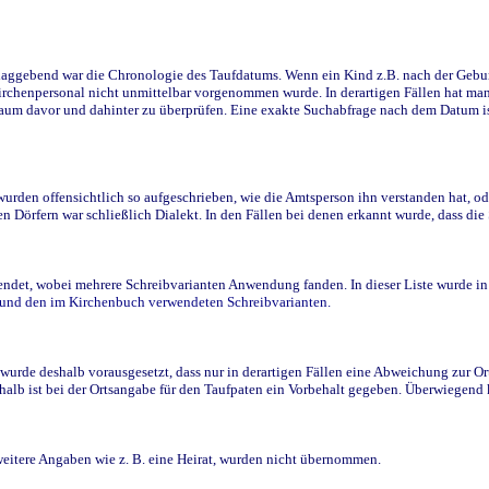
ggebend war die Chronologie des Taufdatums. Wenn ein Kind z.B. nach der Geburt 
rchenpersonal nicht unmittelbar vorgenommen wurde. In derartigen Fällen hat man d
raum davor und dahinter zu überprüfen. Eine exakte Suchabfrage nach dem Datum i
den offensichtlich so aufgeschrieben, wie die Amtsperson ihn verstanden hat, ode
n Dörfern war schließlich Dialekt. In den Fällen bei denen erkannt wurde, dass di
t, wobei mehrere Schreibvarianten Anwendung fanden. In dieser Liste wurde in de
n und den im Kirchenbuch verwendeten Schreibvarianten.
wurde deshalb vorausgesetzt, dass nur in derartigen Fällen eine Abweichung zur O
eshalb ist bei der Ortsangabe für den Taufpaten ein Vorbehalt gegeben. Überwiegen
weitere Angaben wie z. B. eine Heirat, wurden nicht übernommen.