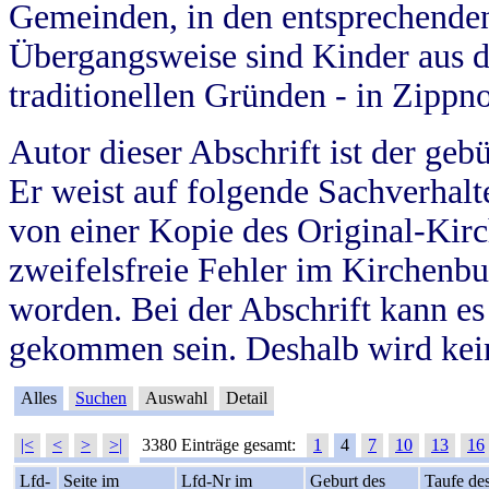
Gemeinden, in den entsprechende
Übergangsweise sind Kinder aus 
traditionellen Gründen - in Zippn
Autor dieser Abschrift ist der geb
Er weist auf folgende Sachverhalte
von einer Kopie des Original-Kirc
zweifelsfreie Fehler im Kirchenbuc
worden. Bei der Abschrift kann e
gekommen sein. Deshalb wird kein
Alles
Suchen
Auswahl
Detail
|<
<
>
>|
3380 Einträge gesamt:
1
4
7
10
13
16
Lfd-
Seite im
Lfd-Nr im
Geburt des
Taufe de