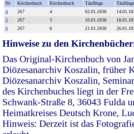
Nr
Kirchenbuch
Kirchenbuch
Täuflings
Täufling
4
267
4
02.01.1838
14.01.18
5
267
5
16.01.1838
18.01.18
6
267
6
21.01.1838
26.01.18
Hinweise zu den Kirchenbücher
Das Original-Kirchenbuch von Jan
Diözesanarchiv Koszalin, früher Kö
Diözesanarchiv Koszalin, Seminar
des Kirchenbuches liegt in der Fr
Schwank-Straße 8, 36043 Fulda u
Heimatkreises Deutsch Krone, Lu
Hinweis: Derzeit ist das Fotograf