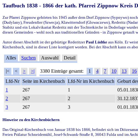
Taufbuch 1838 - 1866 der kath. Pfarrei Zippnow Kreis 
Zur Pfarrei Zippnow gehörten bis 1945 außer dem Dorf Zippnow (Sypnywo) noch d
(Dudylany), Freudenfier (Szwecja), Klawittersdorf (Glowaczewo), Rederitz (Nadarz
Stabitz und ein Lokalvikariat Rederitz mit der Tochterkirche in Doderlage wurd
diesen Gemeinden - wohl noch aus traditionellen Gründen - in Zippnow getauft 
Autor dieser Abschrift ist der gebürtige Rederitzer
Paul Lüdtke
aus Köln. Er weist
Kirchenbuch, sind in dieser Liste korrigiert worden. Bei der Abschrift kann es 
Alles
Suchen
Auswahl
Detail
|<
<
>
>|
3380 Einträge gesamt:
1
4
7
10
13
16
Lfd-Nr
Seite im Kirchenbuch
Lfd-Nr im Kirchenbuch
Geburt des
1
267
1
05.01.183
2
267
2
31.12.183
3
267
3
01.01.183
Hinweise zu den Kirchenbüchern
Das Original-Kirchenbuch von Januar 1838 bis 1866, befindet sich im Diözesanarch
Freien Prälatur Schneidemühl, Josef-Schwank-Straße 8, 36043 Fulda und im Archi