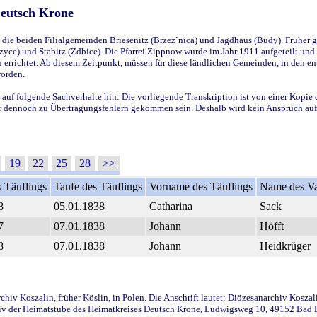
Deutsch Krone
ie beiden Filialgemeinden Briesenitz (Brzez`nica) und Jagdhaus (Budy). Früher g
yce) und Stabitz (Zdbice). Die Pfarrei Zippnow wurde im Jahr 1911 aufgeteilt und e
en errichtet. Ab diesem Zeitpunkt, müssen für diese ländlichen Gemeinden, in den
worden.
 auf folgende Sachverhalte hin: Die vorliegende Transkription ist von einer Kopie 
aber dennoch zu Übertragungsfehlern gekommen sein. Deshalb wird kein Anspruch auf 
19
22
25
28
>>
 Täuflings
Taufe des Täuflings
Vorname des Täuflings
Name des Va
8
05.01.1838
Catharina
Sack
7
07.01.1838
Johann
Höfft
8
07.01.1838
Johann
Heidkrüger
iv Koszalin, früher Köslin, in Polen. Die Anschrift lautet: Diözesanarchiv Koszal
v der Heimatstube des Heimatkreises Deutsch Krone, Ludwigsweg 10, 49152 Bad Ess