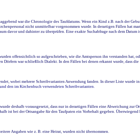
ggebend war die Chronologie des Taufdatums. Wenn ein Kind z.B. nach der Geburt 
rchenpersonal nicht unmittelbar vorgenommen wurde. In derartigen Fällen hat man d
raum davor und dahinter zu überprüfen. Eine exakte Suchabfrage nach dem Datum i
den offensichtlich so aufgeschrieben, wie die Amtsperson ihn verstanden hat, ode
n Dörfern war schließlich Dialekt. In den Fällen bei denen erkannt wurde, dass di
t, wobei mehrere Schreibvarianten Anwendung fanden. In dieser Liste wurde in de
n und den im Kirchenbuch verwendeten Schreibvarianten.
wurde deshalb vorausgesetzt, dass nur in derartigen Fällen eine Abweichung zur O
eshalb ist bei der Ortsangabe für den Taufpaten ein Vorbehalt gegeben. Überwiegen
weitere Angaben wie z. B. eine Heirat, wurden nicht übernommen.