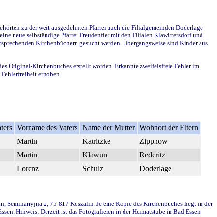
ehörten zu der weit ausgedehnten Pfarrei auch die Filialgemeinden Doderlage
ine neue selbständige Pfarrei Freudenfier mit den Filialen Klawittersdorf und
 entsprechenden Kirchenbüchern gesucht werden. Übergangsweise sind Kinder aus
des Original-Kirchenbuches erstellt worden. Erkannte zweifelsfreie Fehler im
Fehlerfreiheit erhoben.
ters
Vorname des Vaters
Name der Mutter
Wohnort der Eltern
Martin
Katritzke
Zippnow
Martin
Klawun
Rederitz
Lorenz
Schulz
Doderlage
in, Seminarryjna 2, 75-817 Koszalin. Je eine Kopie des Kirchenbuches liegt in der
en. Hinweis: Derzeit ist das Fotografieren in der Heimatstube in Bad Essen