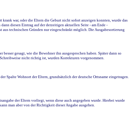
krank war, oder die Eltern die Geburt nicht sofort anzeigen konnten, wurde das
ann diesen Eintrag auf der derzeitigen aktuellen Seite - am Ende -
st aus technischen Gründen nur eingeschränkt möglich. Die Ausgabesortierung
r besser gesagt, wie die Bewohner ihn ausgesprochen haben. Später dann so
e Schreibweise nicht richtig ist, wurden Korrekturen vorgenommen.
r Spalte Wohnort der Eltern, grundsätzlich der deutsche Ortsname eingetragen.
rtsangabe der Eltern vorliegt, wenn diese auch angegeben wurde. Hierbei wurde
d kann man aber von der Richtigkeit dieser Angabe ausgehen.