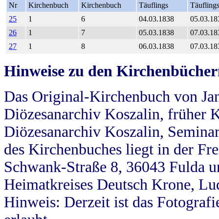
Nr
Kirchenbuch
Kirchenbuch
Täuflings
Täufling
25
1
6
04.03.1838
05.03.18
26
1
7
05.03.1838
07.03.18
27
1
8
06.03.1838
07.03.18
Hinweise zu den Kirchenbücher
Das Original-Kirchenbuch von Jan
Diözesanarchiv Koszalin, früher Kö
Diözesanarchiv Koszalin, Seminar
des Kirchenbuches liegt in der Fr
Schwank-Straße 8, 36043 Fulda u
Heimatkreises Deutsch Krone, Lu
Hinweis: Derzeit ist das Fotograf