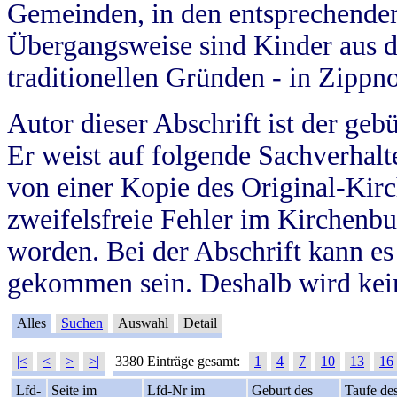
Gemeinden, in den entsprechende
Übergangsweise sind Kinder aus 
traditionellen Gründen - in Zippn
Autor dieser Abschrift ist der geb
Er weist auf folgende Sachverhalte
von einer Kopie des Original-Kirc
zweifelsfreie Fehler im Kirchenbuc
worden. Bei der Abschrift kann e
gekommen sein. Deshalb wird kein
Alles
Suchen
Auswahl
Detail
|<
<
>
>|
3380 Einträge gesamt:
1
4
7
10
13
16
Lfd-
Seite im
Lfd-Nr im
Geburt des
Taufe de